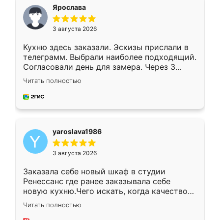
я хотела.
Ярослава
3 августа 2026
Кухню здесь заказали. Эскизы прислали в
телеграмм. Выбрали наиболее подходящий.
Согласовали день для замера. Через 3
недели кухня была уже готова. Остались
Читать полностью
довольны работой. Спасибо Ренессанс
мебель за качественную работу!
yaroslava1986
3 августа 2026
Заказала себе новый шкаф в студии
Ренессанс где ранее заказывала себе
новую кухню.Чего искать, когда качеством
вполне довольна. Служит кухня уже почти
Читать полностью
два года, нареканий нет.