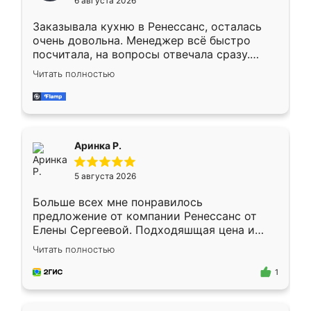
6 августа 2026
мебели буду заказывать только здесь.
Заказывала кухню в Ренессанс, осталась
очень довольна. Менеджер всё быстро
посчитала, на вопросы отвечала сразу.
Замерщик приехал в субботу, подошёл к
Читать полностью
делу со всей ответственностью. Собрали
за день, ребята работали аккуратно, даже
пыли почти не было. Качество отличное,
ящики ходят плавно, ничего не скрипит.
Всё подошло как влитое.
Аринка Р.
5 августа 2026
Больше всех мне понравилось
предложение от компании Ренессанс от
Елены Сергеевой. Подходяшщая цена и
короткие сроки изготовления. Приехавший
Читать полностью
для замера сотрудник Владислав
предложил по моему эскизу самый
1
подходящий вариант шкафа. Немного его
видоизменил, получилось даже лучше, чем