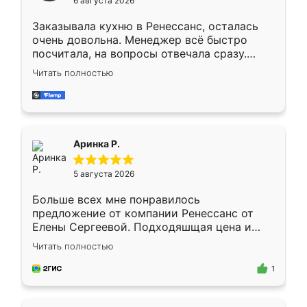
6 августа 2026
мебели буду заказывать только здесь.
Заказывала кухню в Ренессанс, осталась
очень довольна. Менеджер всё быстро
посчитала, на вопросы отвечала сразу.
Замерщик приехал в субботу, подошёл к
Читать полностью
делу со всей ответственностью. Собрали
за день, ребята работали аккуратно, даже
пыли почти не было. Качество отличное,
ящики ходят плавно, ничего не скрипит.
Всё подошло как влитое.
Аринка Р.
5 августа 2026
Больше всех мне понравилось
предложение от компании Ренессанс от
Елены Сергеевой. Подходяшщая цена и
короткие сроки изготовления. Приехавший
Читать полностью
для замера сотрудник Владислав
предложил по моему эскизу самый
1
подходящий вариант шкафа. Немного его
видоизменил, получилось даже лучше, чем