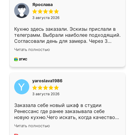
я хотела.
Ярослава
3 августа 2026
Кухню здесь заказали. Эскизы прислали в
телеграмм. Выбрали наиболее подходящий.
Согласовали день для замера. Через 3
недели кухня была уже готова. Остались
Читать полностью
довольны работой. Спасибо Ренессанс
мебель за качественную работу!
yaroslava1986
3 августа 2026
Заказала себе новый шкаф в студии
Ренессанс где ранее заказывала себе
новую кухню.Чего искать, когда качеством
вполне довольна. Служит кухня уже почти
Читать полностью
два года, нареканий нет.