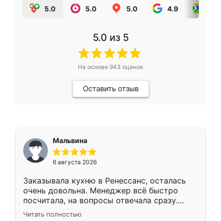
5.0
5.0
5.0
4.9
5.0
5.0
из 5
На основе
943
оценок
Оставить отзыв
Мальвина
6 августа 2026
Заказывала кухню в Ренессанс, осталась
очень довольна. Менеджер всё быстро
посчитала, на вопросы отвечала сразу.
Замерщик приехал в субботу, подошёл к
Читать полностью
делу со всей ответственностью. Собрали