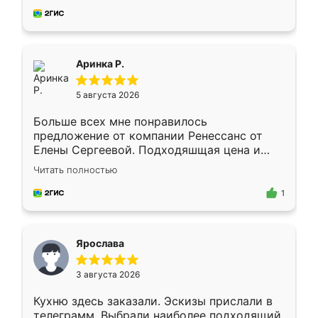
за день, ребята работали аккуратно, даже
пыли почти не было. Качество отличное,
ящики ходят плавно, ничего не скрипит.
Всё подошло как влитое.
Аринка Р.
5 августа 2026
Больше всех мне понравилось
предложение от компании Ренессанс от
Елены Сергеевой. Подходяшщая цена и
короткие сроки изготовления. Приехавший
Читать полностью
для замера сотрудник Владислав
предложил по моему эскизу самый
1
подходящий вариант шкафа. Немного его
видоизменил, получилось даже лучше, чем
я хотела.
Ярослава
3 августа 2026
Кухню здесь заказали. Эскизы прислали в
телеграмм. Выбрали наиболее подходящий.