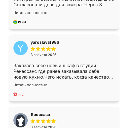
Согласовали день для замера. Через 3
недели кухня была уже готова. Остались
Читать полностью
довольны работой. Спасибо Ренессанс
мебель за качественную работу!
yaroslava1986
3 августа 2026
Заказала себе новый шкаф в студии
Ренессанс где ранее заказывала себе
новую кухню.Чего искать, когда качеством
вполне довольна. Служит кухня уже почти
Читать полностью
два года, нареканий нет.
Ярослава
3 августа 2026