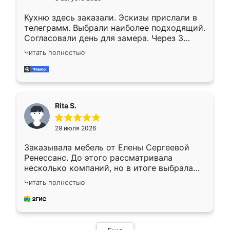
Кухню здесь заказали. Эскизы прислали в
телеграмм. Выбрали наиболее подходящий.
Согласовали день для замера. Через 3
недели кухня была уже готова. Остались
Читать полностью
довольны работой. Спасибо Ренессанс
мебель за качественную работу!
Rita S.
29 июля 2026
Заказывала мебель от Елены Сергеевой
Ренессанс. До этого рассматривала
несколько компаний, но в итоге выбрала
эту. Сначала обговорили условия, потом
Читать полностью
приехал замерщик, всё спокойно объяснил
и снял размеры. Изготовили в срок, с
доставкой тоже никаких проблем не
возникло. Сборку выполнили аккуратно,
мебель сразу встала на свое место без