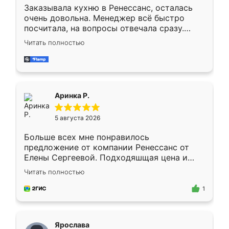
Заказывала кухню в Ренессанс, осталась
очень довольна. Менеджер всё быстро
посчитала, на вопросы отвечала сразу.
Замерщик приехал в субботу, подошёл к
Читать полностью
делу со всей ответственностью. Собрали
за день, ребята работали аккуратно, даже
пыли почти не было. Качество отличное,
ящики ходят плавно, ничего не скрипит.
Всё подошло как влитое.
Аринка Р.
5 августа 2026
Больше всех мне понравилось
предложение от компании Ренессанс от
Елены Сергеевой. Подходяшщая цена и
короткие сроки изготовления. Приехавший
Читать полностью
для замера сотрудник Владислав
предложил по моему эскизу самый
1
подходящий вариант шкафа. Немного его
видоизменил, получилось даже лучше, чем
я хотела.
Ярослава