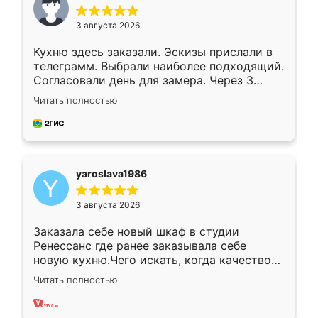
3 августа 2026
Кухню здесь заказали. Эскизы прислали в
телеграмм. Выбрали наиболее подходящий.
Согласовали день для замера. Через 3
недели кухня была уже готова. Остались
Читать полностью
довольны работой. Спасибо Ренессанс
мебель за качественную работу!
yaroslava1986
3 августа 2026
Заказала себе новый шкаф в студии
Ренессанс где ранее заказывала себе
новую кухню.Чего искать, когда качеством
вполне довольна. Служит кухня уже почти
Читать полностью
два года, нареканий нет.