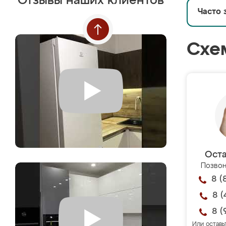
Отзывы наших клиентов
Часто 
Схе
Оста
Позвон
8 (
8 (
8 (
Или оставь