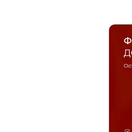
Ф
Д
Ост