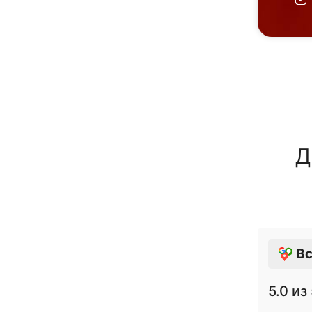
Д
Вс
5.0
из 