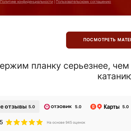
Политике конфиденциальности
|
Пользовательскому соглашению
ПОСМОТРЕТЬ МАТ
ержим планку серьезнее, чем
катани
е отзывы
5.0
5.0
5.0
5
На основе
945
оценок