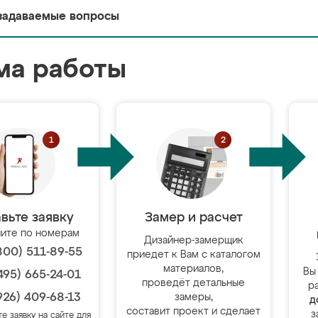
задаваемые вопросы
ма работы
вьте заявку
Замер и расчет
ите по номерам
Дизайнер-замерщик
800) 511-89-55
приедет к Вам с каталогом
материалов,
Вы
495) 665-24-01
проведёт детальные
р
926) 409-68-13
замеры,
д
составит проект и сделает
з
те заявку на сайте для