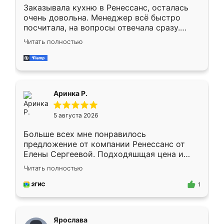
Заказывала кухню в Ренессанс, осталась
очень довольна. Менеджер всё быстро
посчитала, на вопросы отвечала сразу.
Замерщик приехал в субботу, подошёл к
Читать полностью
делу со всей ответственностью. Собрали
за день, ребята работали аккуратно, даже
пыли почти не было. Качество отличное,
ящики ходят плавно, ничего не скрипит.
Всё подошло как влитое.
Аринка Р.
5 августа 2026
Больше всех мне понравилось
предложение от компании Ренессанс от
Елены Сергеевой. Подходяшщая цена и
короткие сроки изготовления. Приехавший
Читать полностью
для замера сотрудник Владислав
предложил по моему эскизу самый
1
подходящий вариант шкафа. Немного его
видоизменил, получилось даже лучше, чем
я хотела.
Ярослава