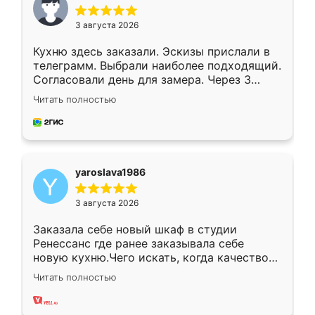
3 августа 2026
Кухню здесь заказали. Эскизы прислали в
телеграмм. Выбрали наиболее подходящий.
Согласовали день для замера. Через 3
недели кухня была уже готова. Остались
Читать полностью
довольны работой. Спасибо Ренессанс
мебель за качественную работу!
yaroslava1986
3 августа 2026
Заказала себе новый шкаф в студии
Ренессанс где ранее заказывала себе
новую кухню.Чего искать, когда качеством
вполне довольна. Служит кухня уже почти
Читать полностью
два года, нареканий нет.