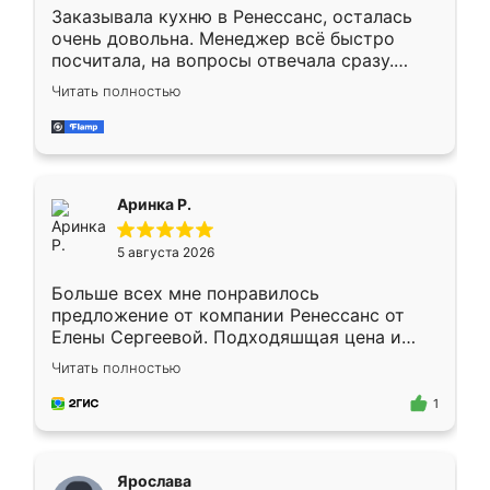
Заказывала кухню в Ренессанс, осталась
очень довольна. Менеджер всё быстро
посчитала, на вопросы отвечала сразу.
Замерщик приехал в субботу, подошёл к
Читать полностью
делу со всей ответственностью. Собрали
за день, ребята работали аккуратно, даже
пыли почти не было. Качество отличное,
ящики ходят плавно, ничего не скрипит.
Всё подошло как влитое.
Аринка Р.
5 августа 2026
Больше всех мне понравилось
предложение от компании Ренессанс от
Елены Сергеевой. Подходяшщая цена и
короткие сроки изготовления. Приехавший
Читать полностью
для замера сотрудник Владислав
предложил по моему эскизу самый
1
подходящий вариант шкафа. Немного его
видоизменил, получилось даже лучше, чем
я хотела.
Ярослава