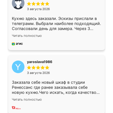
3 августа 2026
Кухню здесь заказали. Эскизы прислали в
телеграмм. Выбрали наиболее подходящий.
Согласовали день для замера. Через 3
недели кухня была уже готова. Остались
Читать полностью
довольны работой. Спасибо Ренессанс
мебель за качественную работу!
yaroslava1986
3 августа 2026
Заказала себе новый шкаф в студии
Ренессанс где ранее заказывала себе
новую кухню.Чего искать, когда качеством
вполне довольна. Служит кухня уже почти
Читать полностью
два года, нареканий нет.