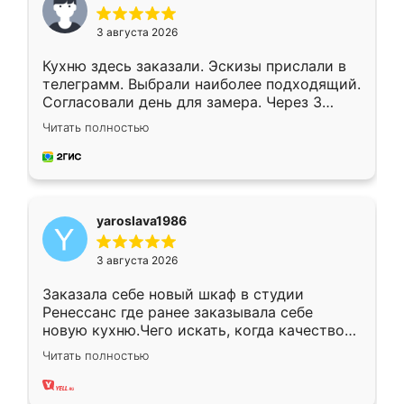
3 августа 2026
Кухню здесь заказали. Эскизы прислали в
телеграмм. Выбрали наиболее подходящий.
Согласовали день для замера. Через 3
недели кухня была уже готова. Остались
Читать полностью
довольны работой. Спасибо Ренессанс
мебель за качественную работу!
yaroslava1986
3 августа 2026
Заказала себе новый шкаф в студии
Ренессанс где ранее заказывала себе
новую кухню.Чего искать, когда качеством
вполне довольна. Служит кухня уже почти
Читать полностью
два года, нареканий нет.