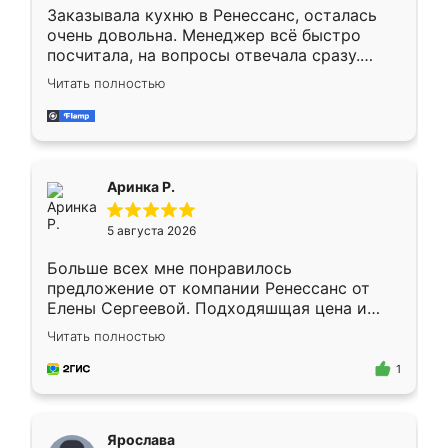
Заказывала кухню в Ренессанс, осталась
очень довольна. Менеджер всё быстро
посчитала, на вопросы отвечала сразу.
Замерщик приехал в субботу, подошёл к
Читать полностью
делу со всей ответственностью. Собрали
за день, ребята работали аккуратно, даже
пыли почти не было. Качество отличное,
ящики ходят плавно, ничего не скрипит.
Всё подошло как влитое.
Аринка Р.
5 августа 2026
Больше всех мне понравилось
предложение от компании Ренессанс от
Елены Сергеевой. Подходяшщая цена и
короткие сроки изготовления. Приехавший
Читать полностью
для замера сотрудник Владислав
предложил по моему эскизу самый
1
подходящий вариант шкафа. Немного его
видоизменил, получилось даже лучше, чем
я хотела.
Ярослава