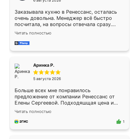
6 августа 2026
мебели буду заказывать только здесь.
Заказывала кухню в Ренессанс, осталась
очень довольна. Менеджер всё быстро
посчитала, на вопросы отвечала сразу.
Замерщик приехал в субботу, подошёл к
Читать полностью
делу со всей ответственностью. Собрали
за день, ребята работали аккуратно, даже
пыли почти не было. Качество отличное,
ящики ходят плавно, ничего не скрипит.
Всё подошло как влитое.
Аринка Р.
5 августа 2026
Больше всех мне понравилось
предложение от компании Ренессанс от
Елены Сергеевой. Подходяшщая цена и
короткие сроки изготовления. Приехавший
Читать полностью
для замера сотрудник Владислав
предложил по моему эскизу самый
1
подходящий вариант шкафа. Немного его
видоизменил, получилось даже лучше, чем