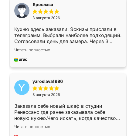
я хотела.
Ярослава
3 августа 2026
Кухню здесь заказали. Эскизы прислали в
телеграмм. Выбрали наиболее подходящий.
Согласовали день для замера. Через 3
недели кухня была уже готова. Остались
Читать полностью
довольны работой. Спасибо Ренессанс
мебель за качественную работу!
yaroslava1986
3 августа 2026
Заказала себе новый шкаф в студии
Ренессанс где ранее заказывала себе
новую кухню.Чего искать, когда качеством
вполне довольна. Служит кухня уже почти
Читать полностью
два года, нареканий нет.