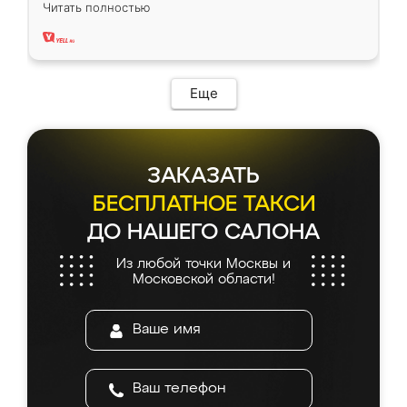
вполне довольна. Служит кухня уже почти
Читать полностью
два года, нареканий нет.
Еще
ЗАКАЗАТЬ
БЕСПЛАТНОЕ ТАКСИ
ДО НАШЕГО САЛОНА
Из любой точки Москвы и
Московской области!