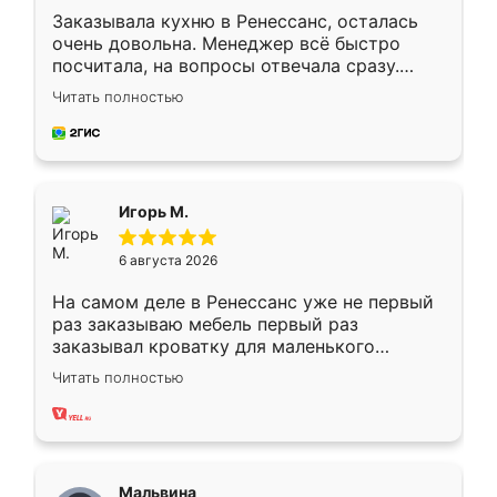
Заказывала кухню в Ренессанс, осталась
очень довольна. Менеджер всё быстро
посчитала, на вопросы отвечала сразу.
Замерщик приехал в субботу, подошёл к
Читать полностью
делу со всей ответственностью. Собрали
за день, ребята работали аккуратно, даже
пыли почти не было. Качество отличное,
ящики ходят плавно, ничего не скрипит.
Всё подошло как влитое.
Игорь М.
6 августа 2026
На самом деле в Ренессанс уже не первый
раз заказываю мебель первый раз
заказывал кроватку для маленького
ребёнка при его рождении ,во второй раз
Читать полностью
заказал шкаф-купе. По качеству очень
хорошее сборка достаточно быстрая,
также адекватные цены. До этого
сравнивал с разными конкурентами в этом
сегменте ,выбор у конкурентов куда
Мальвина