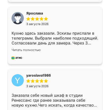
подходящий вариант шкафа. Немного его
видоизменил, получилось даже лучше, чем
я хотела.
Ярослава
3 августа 2026
Кухню здесь заказали. Эскизы прислали в
телеграмм. Выбрали наиболее подходящий.
Согласовали день для замера. Через 3
недели кухня была уже готова. Остались
Читать полностью
довольны работой. Спасибо Ренессанс
мебель за качественную работу!
yaroslava1986
3 августа 2026
Заказала себе новый шкаф в студии
Ренессанс где ранее заказывала себе
новую кухню.Чего искать, когда качеством