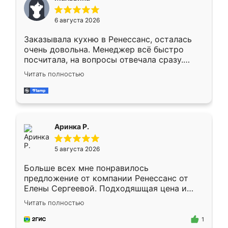
меньше, здесь же он более разнообразный.
Мне нравится ,если что-то потребуется из
6 августа 2026
мебели буду заказывать только здесь.
Заказывала кухню в Ренессанс, осталась
очень довольна. Менеджер всё быстро
посчитала, на вопросы отвечала сразу.
Замерщик приехал в субботу, подошёл к
Читать полностью
делу со всей ответственностью. Собрали
за день, ребята работали аккуратно, даже
пыли почти не было. Качество отличное,
ящики ходят плавно, ничего не скрипит.
Всё подошло как влитое.
Аринка Р.
5 августа 2026
Больше всех мне понравилось
предложение от компании Ренессанс от
Елены Сергеевой. Подходяшщая цена и
короткие сроки изготовления. Приехавший
Читать полностью
для замера сотрудник Владислав
предложил по моему эскизу самый
1