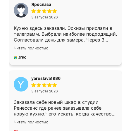
я хотела.
Ярослава
3 августа 2026
Кухню здесь заказали. Эскизы прислали в
телеграмм. Выбрали наиболее подходящий.
Согласовали день для замера. Через 3
недели кухня была уже готова. Остались
Читать полностью
довольны работой. Спасибо Ренессанс
мебель за качественную работу!
yaroslava1986
3 августа 2026
Заказала себе новый шкаф в студии
Ренессанс где ранее заказывала себе
новую кухню.Чего искать, когда качеством
вполне довольна. Служит кухня уже почти
Читать полностью
два года, нареканий нет.