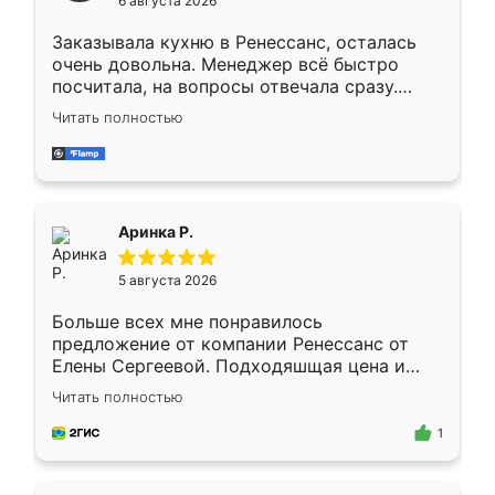
6 августа 2026
мебели буду заказывать только здесь.
Заказывала кухню в Ренессанс, осталась
очень довольна. Менеджер всё быстро
посчитала, на вопросы отвечала сразу.
Замерщик приехал в субботу, подошёл к
Читать полностью
делу со всей ответственностью. Собрали
за день, ребята работали аккуратно, даже
пыли почти не было. Качество отличное,
ящики ходят плавно, ничего не скрипит.
Всё подошло как влитое.
Аринка Р.
5 августа 2026
Больше всех мне понравилось
предложение от компании Ренессанс от
Елены Сергеевой. Подходяшщая цена и
короткие сроки изготовления. Приехавший
Читать полностью
для замера сотрудник Владислав
предложил по моему эскизу самый
1
подходящий вариант шкафа. Немного его
видоизменил, получилось даже лучше, чем