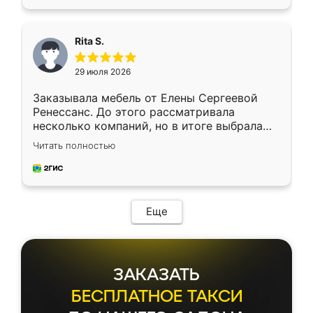
Rita S.
29 июля 2026
Заказывала мебель от Елены Сергеевой
Ренессанс. До этого рассматривала
несколько компаний, но в итоге выбрала
эту. Сначала обговорили условия, потом
Читать полностью
приехал замерщик, всё спокойно объяснил
и снял размеры. Изготовили в срок, с
доставкой тоже никаких проблем не
возникло. Сборку выполнили аккуратно,
мебель сразу встала на свое место без
Еще
каких-либо доработок. Качеством осталась
довольна, все выглядит так, как и ожидала.
ЗАКАЗАТЬ
БЕСПЛАТНОЕ ТАКСИ