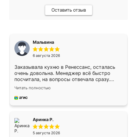
Оставить отзыв
Мальвина
6 августа 2026
Заказывала кухню в Ренессанс, осталась
очень довольна. Менеджер всё быстро
посчитала, на вопросы отвечала сразу.
Замерщик приехал в субботу, подошёл к
Читать полностью
делу со всей ответственностью. Собрали
за день, ребята работали аккуратно, даже
пыли почти не было. Качество отличное,
ящики ходят плавно, ничего не скрипит.
Всё подошло как влитое.
Аринка Р.
5 августа 2026