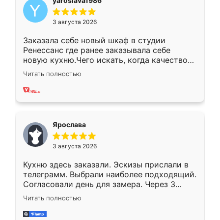
yaroslava1986
3 августа 2026
Заказала себе новый шкаф в студии
Ренессанс где ранее заказывала себе
новую кухню.Чего искать, когда качеством
вполне довольна. Служит кухня уже почти
Читать полностью
два года, нареканий нет.
Ярослава
3 августа 2026
Кухню здесь заказали. Эскизы прислали в
телеграмм. Выбрали наиболее подходящий.
Согласовали день для замера. Через 3
недели кухня была уже готова. Остались
Читать полностью
довольны работой. Спасибо Ренессанс
мебель за качественную работу!