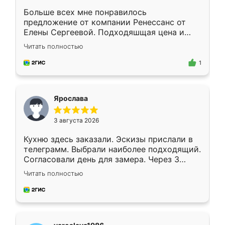
Больше всех мне понравилось
предложение от компании Ренессанс от
Елены Сергеевой. Подходяшщая цена и
короткие сроки изготовления. Приехавший
Читать полностью
для замера сотрудник Владислав
предложил по моему эскизу самый
1
подходящий вариант шкафа. Немного его
видоизменил, получилось даже лучше, чем
я хотела.
Ярослава
3 августа 2026
Кухню здесь заказали. Эскизы прислали в
телеграмм. Выбрали наиболее подходящий.
Согласовали день для замера. Через 3
недели кухня была уже готова. Остались
Читать полностью
довольны работой. Спасибо Ренессанс
мебель за качественную работу!