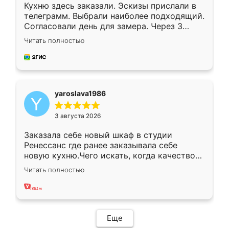
Кухню здесь заказали. Эскизы прислали в
телеграмм. Выбрали наиболее подходящий.
Согласовали день для замера. Через 3
недели кухня была уже готова. Остались
Читать полностью
довольны работой. Спасибо Ренессанс
мебель за качественную работу!
yaroslava1986
3 августа 2026
Заказала себе новый шкаф в студии
Ренессанс где ранее заказывала себе
новую кухню.Чего искать, когда качеством
вполне довольна. Служит кухня уже почти
Читать полностью
два года, нареканий нет.
Еще