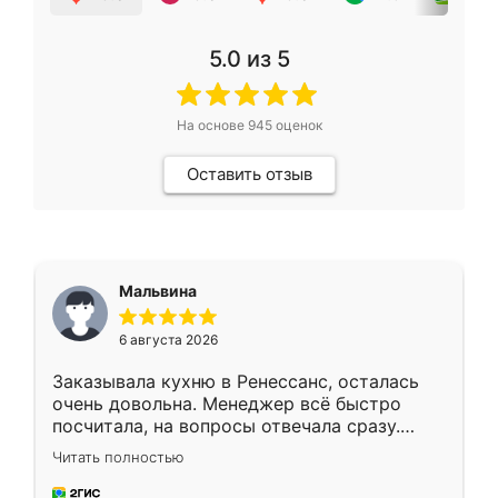
5.0
из 5
На основе
945
оценок
Оставить отзыв
Мальвина
6 августа 2026
Заказывала кухню в Ренессанс, осталась
очень довольна. Менеджер всё быстро
посчитала, на вопросы отвечала сразу.
Замерщик приехал в субботу, подошёл к
Читать полностью
делу со всей ответственностью. Собрали
за день, ребята работали аккуратно, даже