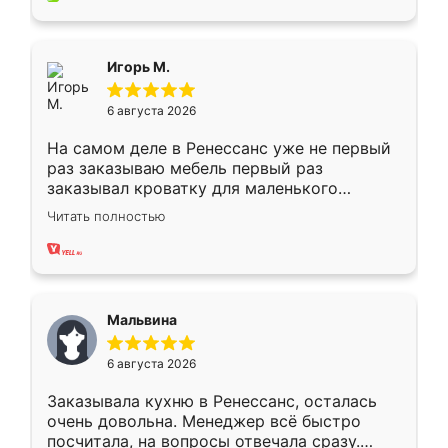
пыли почти не было. Качество отличное,
ящики ходят плавно, ничего не скрипит.
Всё подошло как влитое.
Игорь М.
6 августа 2026
На самом деле в Ренессанс уже не первый
раз заказываю мебель первый раз
заказывал кроватку для маленького
ребёнка при его рождении ,во второй раз
Читать полностью
заказал шкаф-купе. По качеству очень
хорошее сборка достаточно быстрая,
также адекватные цены. До этого
сравнивал с разными конкурентами в этом
сегменте ,выбор у конкурентов куда
Мальвина
меньше, здесь же он более разнообразный.
Мне нравится ,если что-то потребуется из
6 августа 2026
мебели буду заказывать только здесь.
Заказывала кухню в Ренессанс, осталась
очень довольна. Менеджер всё быстро
посчитала, на вопросы отвечала сразу.