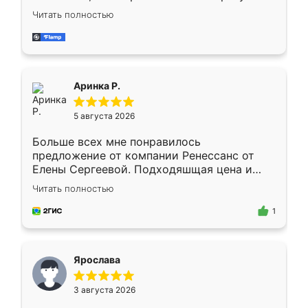
Замерщик приехал в субботу, подошёл к
Читать полностью
делу со всей ответственностью. Собрали
за день, ребята работали аккуратно, даже
пыли почти не было. Качество отличное,
ящики ходят плавно, ничего не скрипит.
Всё подошло как влитое.
Аринка Р.
5 августа 2026
Больше всех мне понравилось
предложение от компании Ренессанс от
Елены Сергеевой. Подходяшщая цена и
короткие сроки изготовления. Приехавший
Читать полностью
для замера сотрудник Владислав
предложил по моему эскизу самый
1
подходящий вариант шкафа. Немного его
видоизменил, получилось даже лучше, чем
я хотела.
Ярослава
3 августа 2026