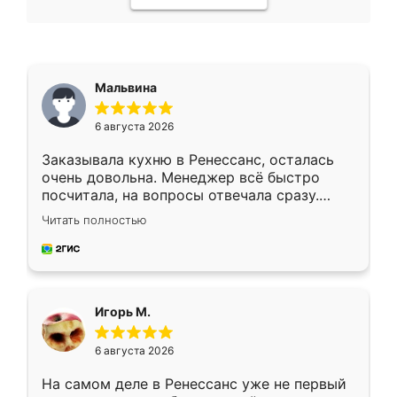
Мальвина
6 августа 2026
Заказывала кухню в Ренессанс, осталась
очень довольна. Менеджер всё быстро
посчитала, на вопросы отвечала сразу.
Замерщик приехал в субботу, подошёл к
Читать полностью
делу со всей ответственностью. Собрали
за день, ребята работали аккуратно, даже
пыли почти не было. Качество отличное,
ящики ходят плавно, ничего не скрипит.
Всё подошло как влитое.
Игорь М.
6 августа 2026
На самом деле в Ренессанс уже не первый