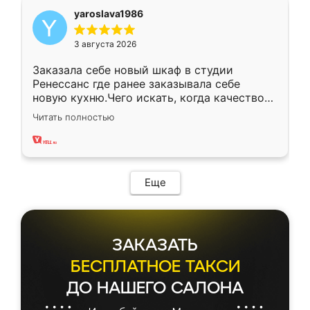
yaroslava1986
3 августа 2026
Заказала себе новый шкаф в студии
Ренессанс где ранее заказывала себе
новую кухню.Чего искать, когда качеством
вполне довольна. Служит кухня уже почти
Читать полностью
два года, нареканий нет.
Еще
ЗАКАЗАТЬ
БЕСПЛАТНОЕ ТАКСИ
ДО НАШЕГО САЛОНА