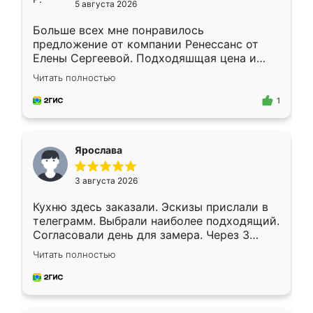
5 августа 2026
Больше всех мне понравилось
предложение от компании Ренессанс от
Елены Сергеевой. Подходяшщая цена и
короткие сроки изготовления. Приехавший
Читать полностью
для замера сотрудник Владислав
предложил по моему эскизу самый
1
подходящий вариант шкафа. Немного его
видоизменил, получилось даже лучше, чем
я хотела.
Ярослава
3 августа 2026
Кухню здесь заказали. Эскизы прислали в
телеграмм. Выбрали наиболее подходящий.
Согласовали день для замера. Через 3
недели кухня была уже готова. Остались
Читать полностью
довольны работой. Спасибо Ренессанс
мебель за качественную работу!