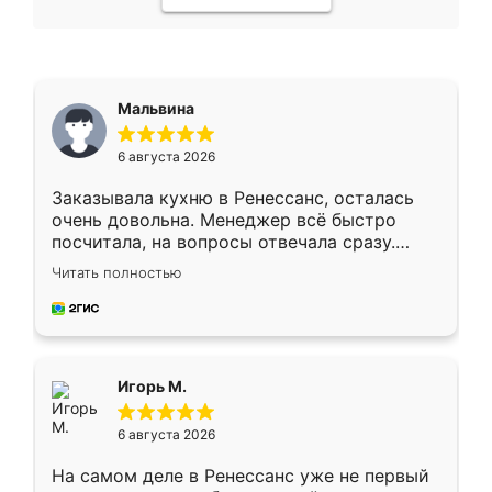
Мальвина
6 августа 2026
Заказывала кухню в Ренессанс, осталась
очень довольна. Менеджер всё быстро
посчитала, на вопросы отвечала сразу.
Замерщик приехал в субботу, подошёл к
Читать полностью
делу со всей ответственностью. Собрали
за день, ребята работали аккуратно, даже
пыли почти не было. Качество отличное,
ящики ходят плавно, ничего не скрипит.
Всё подошло как влитое.
Игорь М.
6 августа 2026
На самом деле в Ренессанс уже не первый