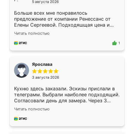
5 августа 2026
Больше всех мне понравилось
предложение от компании Ренессанс от
Елены Сергеевой. Подходяшщая цена и
короткие сроки изготовления. Приехавший
Читать полностью
для замера сотрудник Владислав
предложил по моему эскизу самый
1
подходящий вариант шкафа. Немного его
видоизменил, получилось даже лучше, чем
я хотела.
Ярослава
3 августа 2026
Кухню здесь заказали. Эскизы прислали в
телеграмм. Выбрали наиболее подходящий.
Согласовали день для замера. Через 3
недели кухня была уже готова. Остались
Читать полностью
довольны работой. Спасибо Ренессанс
мебель за качественную работу!