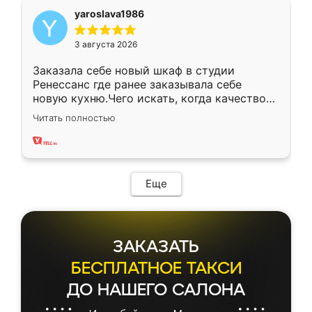
yaroslava1986
3 августа 2026
Заказала себе новый шкаф в студии
Ренессанс где ранее заказывала себе
новую кухню.Чего искать, когда качеством
вполне довольна. Служит кухня уже почти
Читать полностью
два года, нареканий нет.
Еще
ЗАКАЗАТЬ
БЕСПЛАТНОЕ ТАКСИ
ДО НАШЕГО САЛОНА