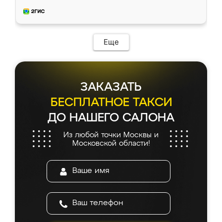
приехал замерщик, всё спокойно объяснил
и снял размеры. Изготовили в срок, с
доставкой тоже никаких проблем не
возникло. Сборку выполнили аккуратно,
мебель сразу встала на свое место без
Еще
каких-либо доработок. Качеством осталась
довольна, все выглядит так, как и ожидала.
ЗАКАЗАТЬ
БЕСПЛАТНОЕ ТАКСИ
ДО НАШЕГО САЛОНА
Из любой точки Москвы и
Московской области!