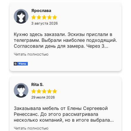
Ярослава
3 августа 2026
Кухню здесь заказали. Эскизы прислали в
телеграмм. Выбрали наиболее подходящий.
Согласовали день для замера. Через 3
недели кухня была уже готова. Остались
Читать полностью
довольны работой. Спасибо Ренессанс
мебель за качественную работу!
Rita S.
29 июля 2026
Заказывала мебель от Елены Сергеевой
Ренессанс. До этого рассматривала
несколько компаний, но в итоге выбрала
эту. Сначала обговорили условия, потом
Читать полностью