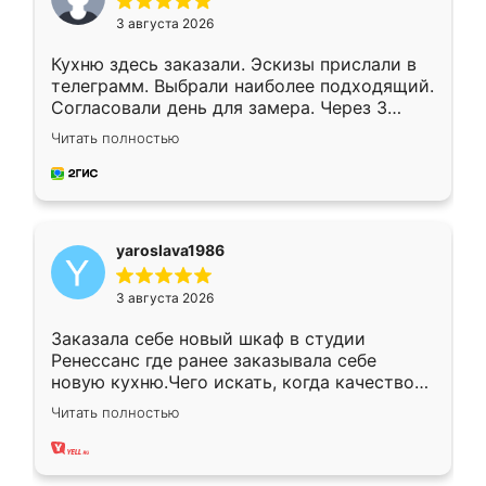
3 августа 2026
Кухню здесь заказали. Эскизы прислали в
телеграмм. Выбрали наиболее подходящий.
Согласовали день для замера. Через 3
недели кухня была уже готова. Остались
Читать полностью
довольны работой. Спасибо Ренессанс
мебель за качественную работу!
yaroslava1986
3 августа 2026
Заказала себе новый шкаф в студии
Ренессанс где ранее заказывала себе
новую кухню.Чего искать, когда качеством
вполне довольна. Служит кухня уже почти
Читать полностью
два года, нареканий нет.