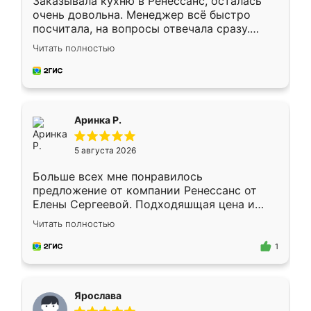
Заказывала кухню в Ренессанс, осталась
очень довольна. Менеджер всё быстро
посчитала, на вопросы отвечала сразу.
Замерщик приехал в субботу, подошёл к
Читать полностью
делу со всей ответственностью. Собрали
за день, ребята работали аккуратно, даже
пыли почти не было. Качество отличное,
ящики ходят плавно, ничего не скрипит.
Всё подошло как влитое.
Аринка Р.
5 августа 2026
Больше всех мне понравилось
предложение от компании Ренессанс от
Елены Сергеевой. Подходяшщая цена и
короткие сроки изготовления. Приехавший
Читать полностью
для замера сотрудник Владислав
предложил по моему эскизу самый
1
подходящий вариант шкафа. Немного его
видоизменил, получилось даже лучше, чем
я хотела.
Ярослава