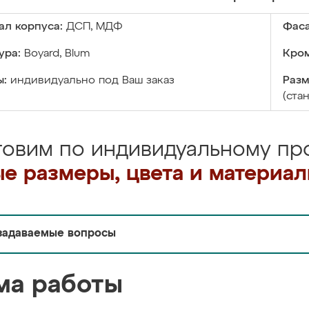
ал корпуса:
ДСП, МДФ
Фаса
ура:
Boyard, Blum
Кром
ы:
индивидуально под Ваш заказ
Разм
(ста
товим по индивидуальному про
е размеры, цвета и материа
задаваемые вопросы
ма работы