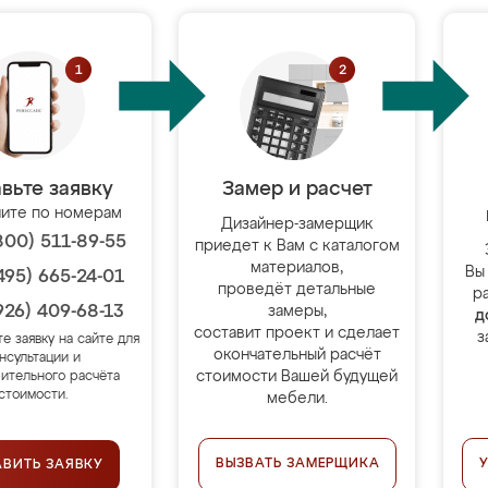
вьте заявку
Замер и расчет
ите по номерам
Дизайнер-замерщик
800) 511-89-55
приедет к Вам с каталогом
материалов,
Вы
495) 665-24-01
проведёт детальные
р
926) 409-68-13
замеры,
д
составит проект и сделает
з
те заявку на сайте для
окончательный расчёт
нсультации и
стоимости Вашей будущей
ительного расчёта
стоимости.
мебели.
ВЫЗВАТЬ ЗАМЕРЩИКА
АВИТЬ ЗАЯВКУ