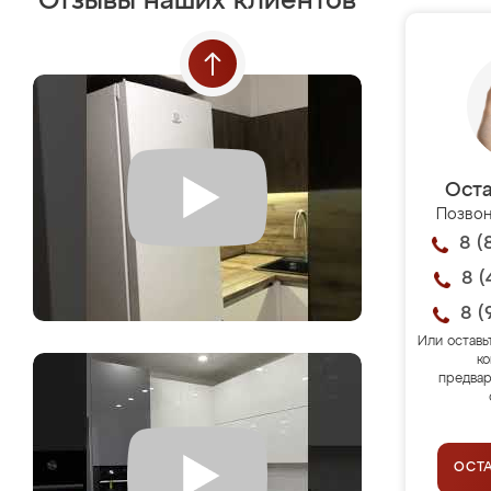
Отзывы наших клиентов
Оста
Позвон
8 (
8 (
8 (
Или оставь
ко
предвар
ОСТ