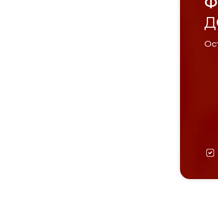
Ф
Д
Ост