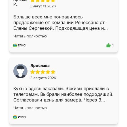
5 августа 2026
Больше всех мне понравилось
предложение от компании Ренессанс от
Елены Сергеевой. Подходяшщая цена и
короткие сроки изготовления. Приехавший
Читать полностью
для замера сотрудник Владислав
предложил по моему эскизу самый
1
подходящий вариант шкафа. Немного его
видоизменил, получилось даже лучше, чем
я хотела.
Ярослава
3 августа 2026
Кухню здесь заказали. Эскизы прислали в
телеграмм. Выбрали наиболее подходящий.
Согласовали день для замера. Через 3
недели кухня была уже готова. Остались
Читать полностью
довольны работой. Спасибо Ренессанс
мебель за качественную работу!