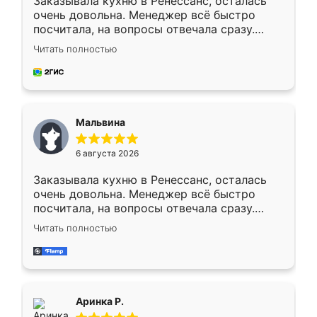
Заказывала кухню в Ренессанс, осталась
очень довольна. Менеджер всё быстро
посчитала, на вопросы отвечала сразу.
Замерщик приехал в субботу, подошёл к
Читать полностью
делу со всей ответственностью. Собрали
за день, ребята работали аккуратно, даже
пыли почти не было. Качество отличное,
ящики ходят плавно, ничего не скрипит.
Всё подошло как влитое.
Мальвина
6 августа 2026
Заказывала кухню в Ренессанс, осталась
очень довольна. Менеджер всё быстро
посчитала, на вопросы отвечала сразу.
Замерщик приехал в субботу, подошёл к
Читать полностью
делу со всей ответственностью. Собрали
за день, ребята работали аккуратно, даже
пыли почти не было. Качество отличное,
ящики ходят плавно, ничего не скрипит.
Всё подошло как влитое.
Аринка Р.