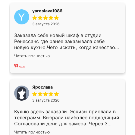
yaroslava1986
3 августа 2026
Заказала себе новый шкаф в студии
Ренессанс где ранее заказывала себе
новую кухню.Чего искать, когда качеством
вполне довольна. Служит кухня уже почти
Читать полностью
два года, нареканий нет.
Ярослава
3 августа 2026
Кухню здесь заказали. Эскизы прислали в
телеграмм. Выбрали наиболее подходящий.
Согласовали день для замера. Через 3
недели кухня была уже готова. Остались
Читать полностью