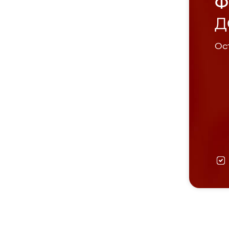
Ф
Д
Ост