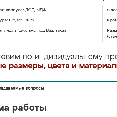
ал корпуса:
ДСП, МДФ
Фаса
ура:
Boyard, Blum
Кром
ы:
индивидуально под Ваш заказ
Разм
(ста
товим по индивидуальному про
е размеры, цвета и материа
задаваемые вопросы
ма работы