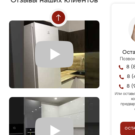
Отзывы наших клиентов
Оста
Позвон
8 (
8 (
8 (
Или оставь
ко
предвар
ОСТ