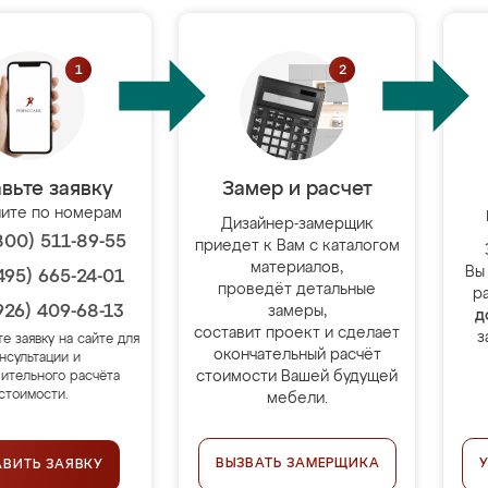
вьте заявку
Замер и расчет
ите по номерам
Дизайнер-замерщик
800) 511-89-55
приедет к Вам с каталогом
материалов,
Вы
495) 665-24-01
проведёт детальные
р
926) 409-68-13
замеры,
д
составит проект и сделает
з
те заявку на сайте для
окончательный расчёт
нсультации и
стоимости Вашей будущей
ительного расчёта
стоимости.
мебели.
ВЫЗВАТЬ ЗАМЕРЩИКА
АВИТЬ ЗАЯВКУ