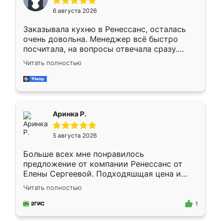
Мне нравится ,если что-то потребуется из
6 августа 2026
мебели буду заказывать только здесь.
Заказывала кухню в Ренессанс, осталась
очень довольна. Менеджер всё быстро
посчитала, на вопросы отвечала сразу.
Замерщик приехал в субботу, подошёл к
Читать полностью
делу со всей ответственностью. Собрали
за день, ребята работали аккуратно, даже
пыли почти не было. Качество отличное,
ящики ходят плавно, ничего не скрипит.
Всё подошло как влитое.
Аринка Р.
5 августа 2026
Больше всех мне понравилось
предложение от компании Ренессанс от
Елены Сергеевой. Подходяшщая цена и
короткие сроки изготовления. Приехавший
Читать полностью
для замера сотрудник Владислав
предложил по моему эскизу самый
1
подходящий вариант шкафа. Немного его