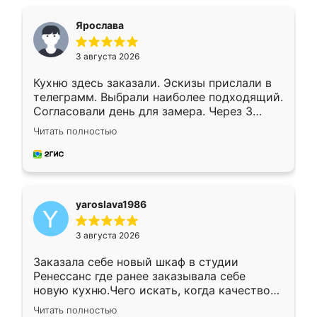
видоизменил, получилось даже лучше, чем
я хотела.
Ярослава
3 августа 2026
Кухню здесь заказали. Эскизы прислали в
телеграмм. Выбрали наиболее подходящий.
Согласовали день для замера. Через 3
недели кухня была уже готова. Остались
Читать полностью
довольны работой. Спасибо Ренессанс
мебель за качественную работу!
yaroslava1986
3 августа 2026
Заказала себе новый шкаф в студии
Ренессанс где ранее заказывала себе
новую кухню.Чего искать, когда качеством
вполне довольна. Служит кухня уже почти
Читать полностью