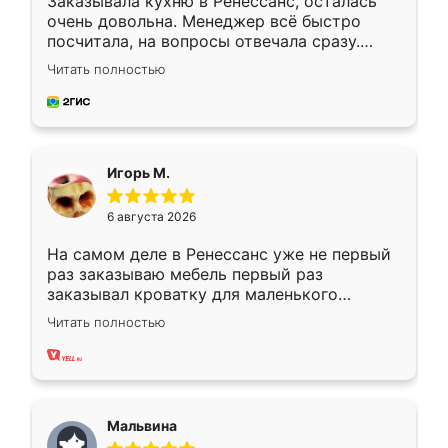
Заказывала кухню в Ренессанс, осталась
очень довольна. Менеджер всё быстро
посчитала, на вопросы отвечала сразу.
Замерщик приехал в субботу, подошёл к
Читать полностью
делу со всей ответственностью. Собрали
за день, ребята работали аккуратно, даже
пыли почти не было. Качество отличное,
ящики ходят плавно, ничего не скрипит.
Всё подошло как влитое.
Игорь М.
6 августа 2026
На самом деле в Ренессанс уже не первый
раз заказываю мебель первый раз
заказывал кроватку для маленького
ребёнка при его рождении ,во второй раз
Читать полностью
заказал шкаф-купе. По качеству очень
хорошее сборка достаточно быстрая,
также адекватные цены. До этого
сравнивал с разными конкурентами в этом
сегменте ,выбор у конкурентов куда
Мальвина
меньше, здесь же он более разнообразный.