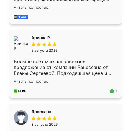
Замерщик приехал в субботу, подошёл к
Читать полностью
делу со всей ответственностью. Собрали
за день, ребята работали аккуратно, даже
пыли почти не было. Качество отличное,
ящики ходят плавно, ничего не скрипит.
Всё подошло как влитое.
Аринка Р.
5 августа 2026
Больше всех мне понравилось
предложение от компании Ренессанс от
Елены Сергеевой. Подходяшщая цена и
короткие сроки изготовления. Приехавший
Читать полностью
для замера сотрудник Владислав
предложил по моему эскизу самый
1
подходящий вариант шкафа. Немного его
видоизменил, получилось даже лучше, чем
я хотела.
Ярослава
3 августа 2026