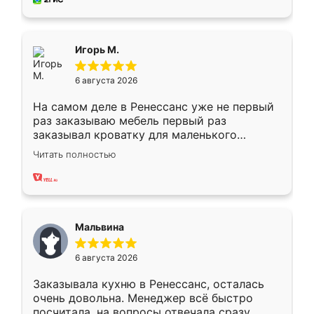
пыли почти не было. Качество отличное,
ящики ходят плавно, ничего не скрипит.
Всё подошло как влитое.
Игорь М.
6 августа 2026
На самом деле в Ренессанс уже не первый
раз заказываю мебель первый раз
заказывал кроватку для маленького
ребёнка при его рождении ,во второй раз
Читать полностью
заказал шкаф-купе. По качеству очень
хорошее сборка достаточно быстрая,
также адекватные цены. До этого
сравнивал с разными конкурентами в этом
сегменте ,выбор у конкурентов куда
Мальвина
меньше, здесь же он более разнообразный.
Мне нравится ,если что-то потребуется из
6 августа 2026
мебели буду заказывать только здесь.
Заказывала кухню в Ренессанс, осталась
очень довольна. Менеджер всё быстро
посчитала, на вопросы отвечала сразу.