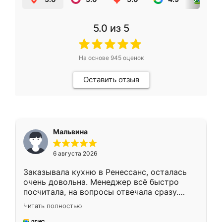
5.0
из 5
На основе
945
оценок
Оставить отзыв
Мальвина
6 августа 2026
Заказывала кухню в Ренессанс, осталась
очень довольна. Менеджер всё быстро
посчитала, на вопросы отвечала сразу.
Замерщик приехал в субботу, подошёл к
Читать полностью
делу со всей ответственностью. Собрали
за день, ребята работали аккуратно, даже