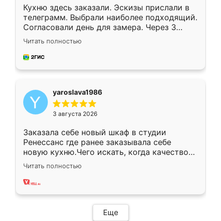
Кухню здесь заказали. Эскизы прислали в
телеграмм. Выбрали наиболее подходящий.
Согласовали день для замера. Через 3
недели кухня была уже готова. Остались
Читать полностью
довольны работой. Спасибо Ренессанс
мебель за качественную работу!
yaroslava1986
3 августа 2026
Заказала себе новый шкаф в студии
Ренессанс где ранее заказывала себе
новую кухню.Чего искать, когда качеством
вполне довольна. Служит кухня уже почти
Читать полностью
два года, нареканий нет.
Еще