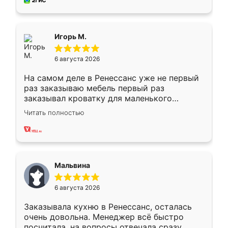
за день, ребята работали аккуратно, даже
пыли почти не было. Качество отличное,
ящики ходят плавно, ничего не скрипит.
Всё подошло как влитое.
Игорь М.
6 августа 2026
На самом деле в Ренессанс уже не первый
раз заказываю мебель первый раз
заказывал кроватку для маленького
ребёнка при его рождении ,во второй раз
Читать полностью
заказал шкаф-купе. По качеству очень
хорошее сборка достаточно быстрая,
также адекватные цены. До этого
сравнивал с разными конкурентами в этом
сегменте ,выбор у конкурентов куда
Мальвина
меньше, здесь же он более разнообразный.
Мне нравится ,если что-то потребуется из
6 августа 2026
мебели буду заказывать только здесь.
Заказывала кухню в Ренессанс, осталась
очень довольна. Менеджер всё быстро
посчитала, на вопросы отвечала сразу.