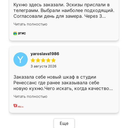
Кухню здесь заказали. Эскизы прислали в
телеграмм. Выбрали наиболее подходящий.
Согласовали день для замера. Через 3
недели кухня была уже готова. Остались
Читать полностью
довольны работой. Спасибо Ренессанс
мебель за качественную работу!
yaroslava1986
3 августа 2026
Заказала себе новый шкаф в студии
Ренессанс где ранее заказывала себе
новую кухню.Чего искать, когда качеством
вполне довольна. Служит кухня уже почти
Читать полностью
два года, нареканий нет.
Еще