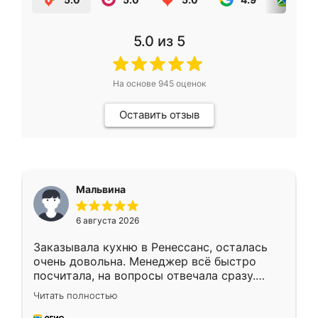
5.0
из 5
На основе
945
оценок
Оставить отзыв
Мальвина
6 августа 2026
Заказывала кухню в Ренессанс, осталась
очень довольна. Менеджер всё быстро
посчитала, на вопросы отвечала сразу.
Замерщик приехал в субботу, подошёл к
Читать полностью
делу со всей ответственностью. Собрали