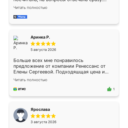
Замерщик приехал в субботу, подошёл к
Читать полностью
делу со всей ответственностью. Собрали
за день, ребята работали аккуратно, даже
пыли почти не было. Качество отличное,
ящики ходят плавно, ничего не скрипит.
Всё подошло как влитое.
Аринка Р.
5 августа 2026
Больше всех мне понравилось
предложение от компании Ренессанс от
Елены Сергеевой. Подходяшщая цена и
короткие сроки изготовления. Приехавший
Читать полностью
для замера сотрудник Владислав
предложил по моему эскизу самый
1
подходящий вариант шкафа. Немного его
видоизменил, получилось даже лучше, чем
я хотела.
Ярослава
3 августа 2026