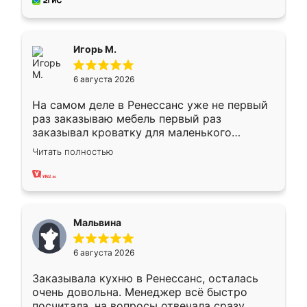
за день, ребята работали аккуратно, даже
пыли почти не было. Качество отличное,
ящики ходят плавно, ничего не скрипит.
Всё подошло как влитое.
Игорь М.
6 августа 2026
На самом деле в Ренессанс уже не первый
раз заказываю мебель первый раз
заказывал кроватку для маленького
ребёнка при его рождении ,во второй раз
Читать полностью
заказал шкаф-купе. По качеству очень
хорошее сборка достаточно быстрая,
также адекватные цены. До этого
сравнивал с разными конкурентами в этом
сегменте ,выбор у конкурентов куда
Мальвина
меньше, здесь же он более разнообразный.
Мне нравится ,если что-то потребуется из
6 августа 2026
мебели буду заказывать только здесь.
Заказывала кухню в Ренессанс, осталась
очень довольна. Менеджер всё быстро
посчитала, на вопросы отвечала сразу.