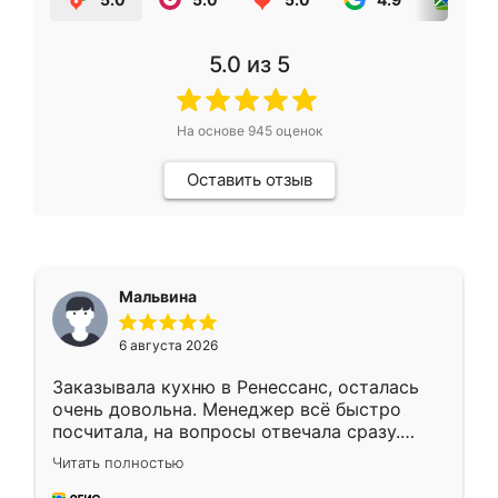
5.0
из 5
На основе
945
оценок
Оставить отзыв
Мальвина
6 августа 2026
Заказывала кухню в Ренессанс, осталась
очень довольна. Менеджер всё быстро
посчитала, на вопросы отвечала сразу.
Замерщик приехал в субботу, подошёл к
Читать полностью
делу со всей ответственностью. Собрали