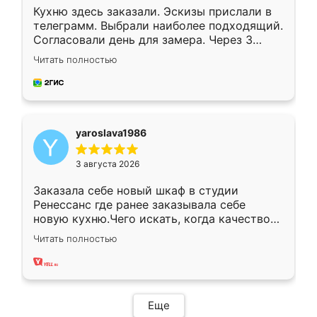
Кухню здесь заказали. Эскизы прислали в
телеграмм. Выбрали наиболее подходящий.
Согласовали день для замера. Через 3
недели кухня была уже готова. Остались
Читать полностью
довольны работой. Спасибо Ренессанс
мебель за качественную работу!
yaroslava1986
3 августа 2026
Заказала себе новый шкаф в студии
Ренессанс где ранее заказывала себе
новую кухню.Чего искать, когда качеством
вполне довольна. Служит кухня уже почти
Читать полностью
два года, нареканий нет.
Еще