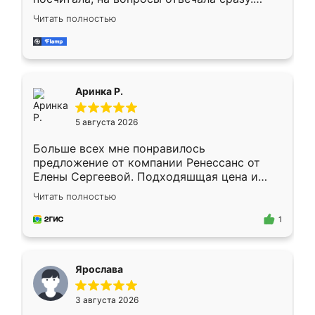
Замерщик приехал в субботу, подошёл к
Читать полностью
делу со всей ответственностью. Собрали
за день, ребята работали аккуратно, даже
пыли почти не было. Качество отличное,
ящики ходят плавно, ничего не скрипит.
Всё подошло как влитое.
Аринка Р.
5 августа 2026
Больше всех мне понравилось
предложение от компании Ренессанс от
Елены Сергеевой. Подходяшщая цена и
короткие сроки изготовления. Приехавший
Читать полностью
для замера сотрудник Владислав
предложил по моему эскизу самый
1
подходящий вариант шкафа. Немного его
видоизменил, получилось даже лучше, чем
я хотела.
Ярослава
3 августа 2026