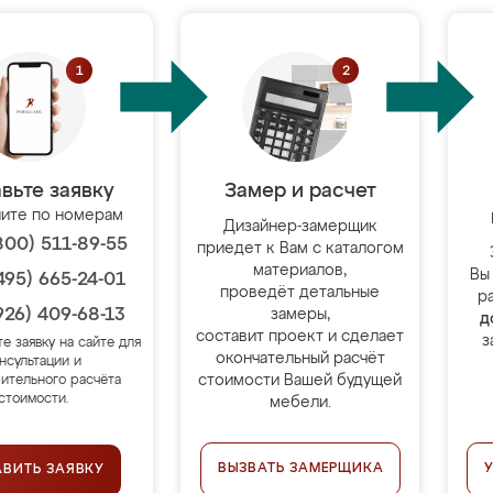
вьте заявку
Замер и расчет
ите по номерам
Дизайнер-замерщик
800) 511-89-55
приедет к Вам с каталогом
материалов,
Вы
495) 665-24-01
проведёт детальные
р
926) 409-68-13
замеры,
д
составит проект и сделает
з
те заявку на сайте для
окончательный расчёт
нсультации и
стоимости Вашей будущей
ительного расчёта
стоимости.
мебели.
ВЫЗВАТЬ ЗАМЕРЩИКА
АВИТЬ ЗАЯВКУ