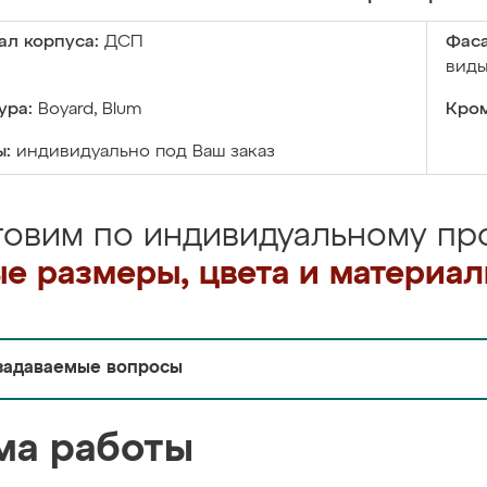
ал корпуса:
ДСП
Фаса
виды
ура:
Boyard, Blum
Кром
ы:
индивидуально под Ваш заказ
товим по индивидуальному про
е размеры, цвета и материа
задаваемые вопросы
ма работы