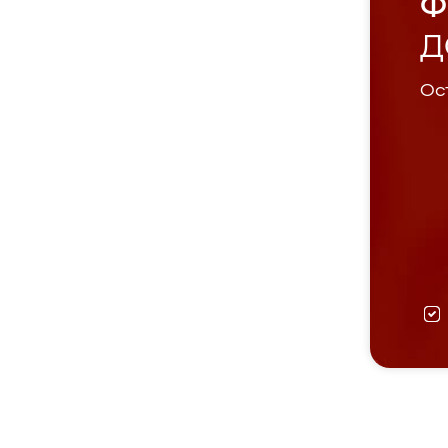
Ф
Д
Ост