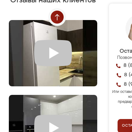
Отзывы наших клиентов
Оста
Позвон
8 (
8 (
8 (
Или оставь
ко
предвар
ОСТ