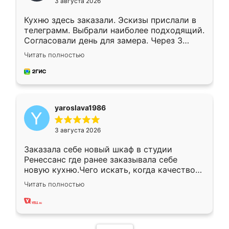
3 августа 2026
Кухню здесь заказали. Эскизы прислали в
телеграмм. Выбрали наиболее подходящий.
Согласовали день для замера. Через 3
недели кухня была уже готова. Остались
Читать полностью
довольны работой. Спасибо Ренессанс
мебель за качественную работу!
yaroslava1986
3 августа 2026
Заказала себе новый шкаф в студии
Ренессанс где ранее заказывала себе
новую кухню.Чего искать, когда качеством
вполне довольна. Служит кухня уже почти
Читать полностью
два года, нареканий нет.