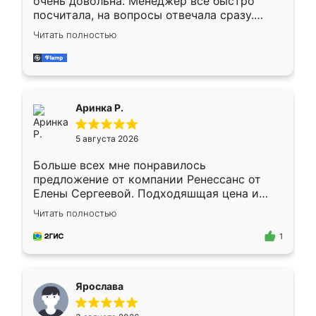
очень довольна. Менеджер всё быстро
посчитала, на вопросы отвечала сразу.
Замерщик приехал в субботу, подошёл к
Читать полностью
делу со всей ответственностью. Собрали
за день, ребята работали аккуратно, даже
пыли почти не было. Качество отличное,
ящики ходят плавно, ничего не скрипит.
Всё подошло как влитое.
Аринка Р.
5 августа 2026
Больше всех мне понравилось
предложение от компании Ренессанс от
Елены Сергеевой. Подходяшщая цена и
короткие сроки изготовления. Приехавший
Читать полностью
для замера сотрудник Владислав
предложил по моему эскизу самый
1
подходящий вариант шкафа. Немного его
видоизменил, получилось даже лучше, чем
я хотела.
Ярослава