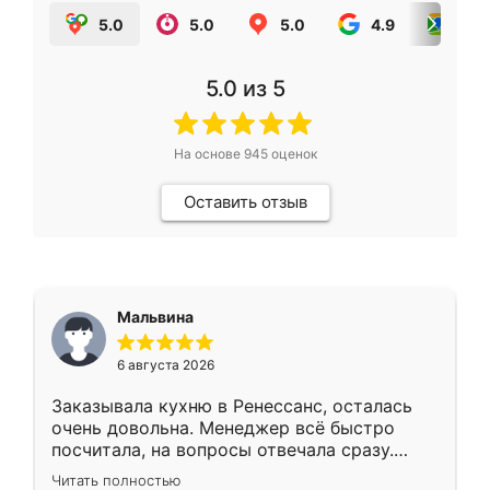
5.0
5.0
5.0
4.9
5.0
5.0
из 5
На основе
945
оценок
Оставить отзыв
Мальвина
6 августа 2026
Заказывала кухню в Ренессанс, осталась
очень довольна. Менеджер всё быстро
посчитала, на вопросы отвечала сразу.
Замерщик приехал в субботу, подошёл к
Читать полностью