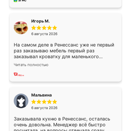
за день, ребята работали аккуратно, даже
пыли почти не было. Качество отличное,
ящики ходят плавно, ничего не скрипит.
Всё подошло как влитое.
Игорь М.
6 августа 2026
На самом деле в Ренессанс уже не первый
раз заказываю мебель первый раз
заказывал кроватку для маленького
ребёнка при его рождении ,во второй раз
Читать полностью
заказал шкаф-купе. По качеству очень
хорошее сборка достаточно быстрая,
также адекватные цены. До этого
сравнивал с разными конкурентами в этом
сегменте ,выбор у конкурентов куда
Мальвина
меньше, здесь же он более разнообразный.
Мне нравится ,если что-то потребуется из
6 августа 2026
мебели буду заказывать только здесь.
Заказывала кухню в Ренессанс, осталась
очень довольна. Менеджер всё быстро
посчитала, на вопросы отвечала сразу.