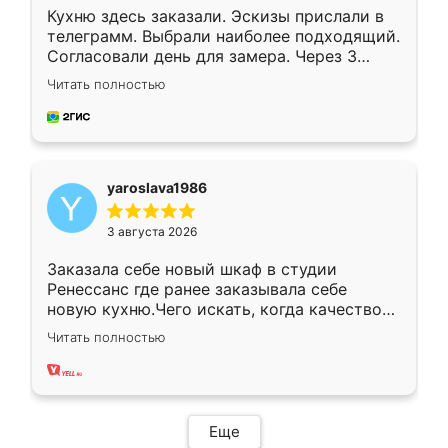
Кухню здесь заказали. Эскизы прислали в
телеграмм. Выбрали наиболее подходящий.
Согласовали день для замера. Через 3
недели кухня была уже готова. Остались
Читать полностью
довольны работой. Спасибо Ренессанс
мебель за качественную работу!
yaroslava1986
3 августа 2026
Заказала себе новый шкаф в студии
Ренессанс где ранее заказывала себе
новую кухню.Чего искать, когда качеством
вполне довольна. Служит кухня уже почти
Читать полностью
два года, нареканий нет.
Еще