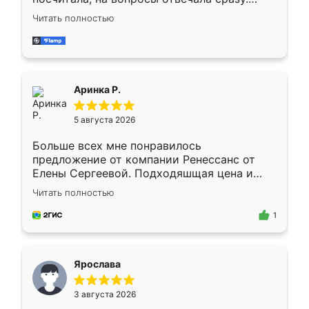
Замерщик приехал в субботу, подошёл к
Читать полностью
делу со всей ответственностью. Собрали
за день, ребята работали аккуратно, даже
пыли почти не было. Качество отличное,
ящики ходят плавно, ничего не скрипит.
Всё подошло как влитое.
Аринка Р.
5 августа 2026
Больше всех мне понравилось
предложение от компании Ренессанс от
Елены Сергеевой. Подходяшщая цена и
короткие сроки изготовления. Приехавший
Читать полностью
для замера сотрудник Владислав
предложил по моему эскизу самый
1
подходящий вариант шкафа. Немного его
видоизменил, получилось даже лучше, чем
я хотела.
Ярослава
3 августа 2026