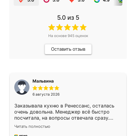
5.0
из 5
На основе
945
оценок
Оставить отзыв
Мальвина
6 августа 2026
Заказывала кухню в Ренессанс, осталась
очень довольна. Менеджер всё быстро
посчитала, на вопросы отвечала сразу.
Замерщик приехал в субботу, подошёл к
Читать полностью
делу со всей ответственностью. Собрали