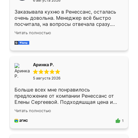
6 августа 2026
мебели буду заказывать только здесь.
Заказывала кухню в Ренессанс, осталась
очень довольна. Менеджер всё быстро
посчитала, на вопросы отвечала сразу.
Замерщик приехал в субботу, подошёл к
Читать полностью
делу со всей ответственностью. Собрали
за день, ребята работали аккуратно, даже
пыли почти не было. Качество отличное,
ящики ходят плавно, ничего не скрипит.
Всё подошло как влитое.
Аринка Р.
5 августа 2026
Больше всех мне понравилось
предложение от компании Ренессанс от
Елены Сергеевой. Подходяшщая цена и
короткие сроки изготовления. Приехавший
Читать полностью
для замера сотрудник Владислав
предложил по моему эскизу самый
1
подходящий вариант шкафа. Немного его
видоизменил, получилось даже лучше, чем