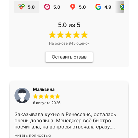
5.0
5.0
5.0
4.9
5.0
5.0
из 5
На основе
945
оценок
Оставить отзыв
Мальвина
6 августа 2026
Заказывала кухню в Ренессанс, осталась
очень довольна. Менеджер всё быстро
посчитала, на вопросы отвечала сразу.
Замерщик приехал в субботу, подошёл к
Читать полностью