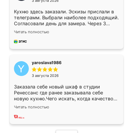
3 августа 2026
Кухню здесь заказали. Эскизы прислали в
телеграмм. Выбрали наиболее подходящий.
Согласовали день для замера. Через 3
недели кухня была уже готова. Остались
Читать полностью
довольны работой. Спасибо Ренессанс
мебель за качественную работу!
yaroslava1986
3 августа 2026
Заказала себе новый шкаф в студии
Ренессанс где ранее заказывала себе
новую кухню.Чего искать, когда качеством
вполне довольна. Служит кухня уже почти
Читать полностью
два года, нареканий нет.