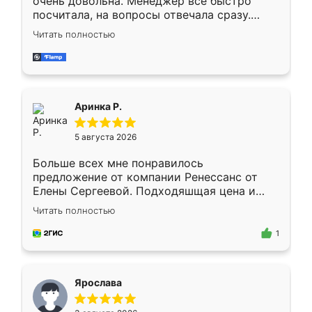
очень довольна. Менеджер всё быстро
посчитала, на вопросы отвечала сразу.
Замерщик приехал в субботу, подошёл к
Читать полностью
делу со всей ответственностью. Собрали
за день, ребята работали аккуратно, даже
пыли почти не было. Качество отличное,
ящики ходят плавно, ничего не скрипит.
Всё подошло как влитое.
Аринка Р.
5 августа 2026
Больше всех мне понравилось
предложение от компании Ренессанс от
Елены Сергеевой. Подходяшщая цена и
короткие сроки изготовления. Приехавший
Читать полностью
для замера сотрудник Владислав
предложил по моему эскизу самый
1
подходящий вариант шкафа. Немного его
видоизменил, получилось даже лучше, чем
я хотела.
Ярослава