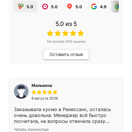
5.0
5.0
5.0
4.9
5.0
5.0
из 5
На основе
945
оценок
Оставить отзыв
Мальвина
6 августа 2026
Заказывала кухню в Ренессанс, осталась
очень довольна. Менеджер всё быстро
посчитала, на вопросы отвечала сразу.
Замерщик приехал в субботу, подошёл к
Читать полностью