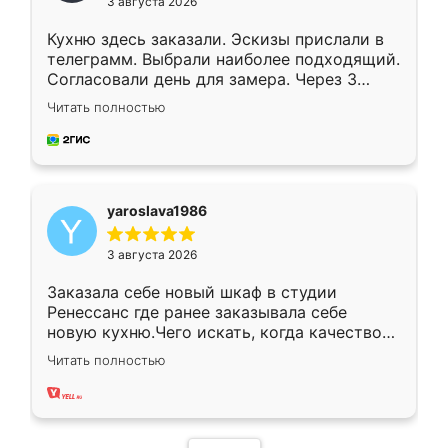
3 августа 2026
Кухню здесь заказали. Эскизы прислали в
телеграмм. Выбрали наиболее подходящий.
Согласовали день для замера. Через 3
недели кухня была уже готова. Остались
Читать полностью
довольны работой. Спасибо Ренессанс
мебель за качественную работу!
yaroslava1986
3 августа 2026
Заказала себе новый шкаф в студии
Ренессанс где ранее заказывала себе
новую кухню.Чего искать, когда качеством
вполне довольна. Служит кухня уже почти
Читать полностью
два года, нареканий нет.