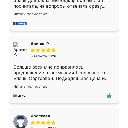
очень довольна. Менеджер всё быстро
посчитала, на вопросы отвечала сразу.
Замерщик приехал в субботу, подошёл к
Читать полностью
делу со всей ответственностью. Собрали
за день, ребята работали аккуратно, даже
пыли почти не было. Качество отличное,
ящики ходят плавно, ничего не скрипит.
Всё подошло как влитое.
Аринка Р.
5 августа 2026
Больше всех мне понравилось
предложение от компании Ренессанс от
Елены Сергеевой. Подходяшщая цена и
короткие сроки изготовления. Приехавший
Читать полностью
для замера сотрудник Владислав
предложил по моему эскизу самый
1
подходящий вариант шкафа. Немного его
видоизменил, получилось даже лучше, чем
я хотела.
Ярослава