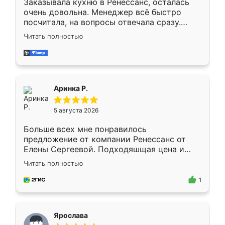
Заказывала кухню в Ренессанс, осталась
очень довольна. Менеджер всё быстро
посчитала, на вопросы отвечала сразу.
Замерщик приехал в субботу, подошёл к
Читать полностью
делу со всей ответственностью. Собрали
за день, ребята работали аккуратно, даже
пыли почти не было. Качество отличное,
ящики ходят плавно, ничего не скрипит.
Всё подошло как влитое.
Аринка Р.
5 августа 2026
Больше всех мне понравилось
предложение от компании Ренессанс от
Елены Сергеевой. Подходяшщая цена и
короткие сроки изготовления. Приехавший
Читать полностью
для замера сотрудник Владислав
предложил по моему эскизу самый
1
подходящий вариант шкафа. Немного его
видоизменил, получилось даже лучше, чем
я хотела.
Ярослава