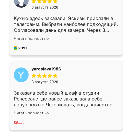
3 августа 2026
Кухню здесь заказали. Эскизы прислали в
телеграмм. Выбрали наиболее подходящий.
Согласовали день для замера. Через 3
недели кухня была уже готова. Остались
Читать полностью
довольны работой. Спасибо Ренессанс
мебель за качественную работу!
yaroslava1986
3 августа 2026
Заказала себе новый шкаф в студии
Ренессанс где ранее заказывала себе
новую кухню.Чего искать, когда качеством
вполне довольна. Служит кухня уже почти
Читать полностью
два года, нареканий нет.