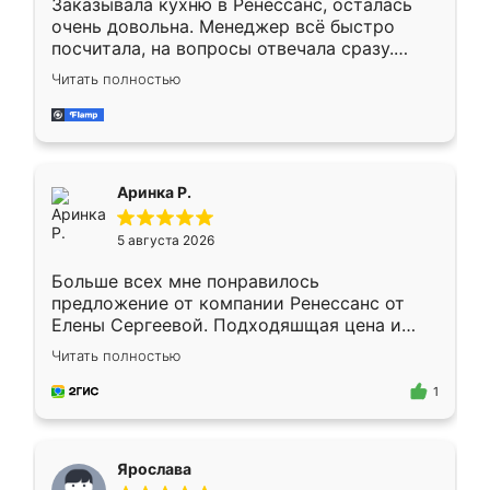
Заказывала кухню в Ренессанс, осталась
очень довольна. Менеджер всё быстро
посчитала, на вопросы отвечала сразу.
Замерщик приехал в субботу, подошёл к
Читать полностью
делу со всей ответственностью. Собрали
за день, ребята работали аккуратно, даже
пыли почти не было. Качество отличное,
ящики ходят плавно, ничего не скрипит.
Всё подошло как влитое.
Аринка Р.
5 августа 2026
Больше всех мне понравилось
предложение от компании Ренессанс от
Елены Сергеевой. Подходяшщая цена и
короткие сроки изготовления. Приехавший
Читать полностью
для замера сотрудник Владислав
предложил по моему эскизу самый
1
подходящий вариант шкафа. Немного его
видоизменил, получилось даже лучше, чем
я хотела.
Ярослава