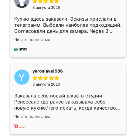
3 августа 2026
Кухню здесь заказали. Эскизы прислали в
телеграмм. Выбрали наиболее подходящий.
Согласовали день для замера. Через 3
недели кухня была уже готова. Остались
Читать полностью
довольны работой. Спасибо Ренессанс
мебель за качественную работу!
yaroslava1986
3 августа 2026
Заказала себе новый шкаф в студии
Ренессанс где ранее заказывала себе
новую кухню.Чего искать, когда качеством
вполне довольна. Служит кухня уже почти
Читать полностью
два года, нареканий нет.