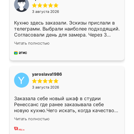
3 августа 2026
Кухню здесь заказали. Эскизы прислали в
телеграмм. Выбрали наиболее подходящий.
Согласовали день для замера. Через 3
недели кухня была уже готова. Остались
Читать полностью
довольны работой. Спасибо Ренессанс
мебель за качественную работу!
yaroslava1986
3 августа 2026
Заказала себе новый шкаф в студии
Ренессанс где ранее заказывала себе
новую кухню.Чего искать, когда качеством
вполне довольна. Служит кухня уже почти
Читать полностью
два года, нареканий нет.