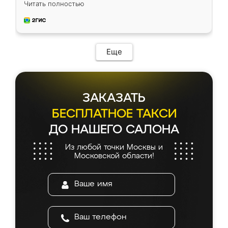
Читать полностью
приехал замерщик, всё спокойно объяснил
и снял размеры. Изготовили в срок, с
доставкой тоже никаких проблем не
возникло. Сборку выполнили аккуратно,
мебель сразу встала на свое место без
Еще
каких-либо доработок. Качеством осталась
довольна, все выглядит так, как и ожидала.
ЗАКАЗАТЬ
БЕСПЛАТНОЕ ТАКСИ
ДО НАШЕГО САЛОНА
Из любой точки Москвы и
Московской области!