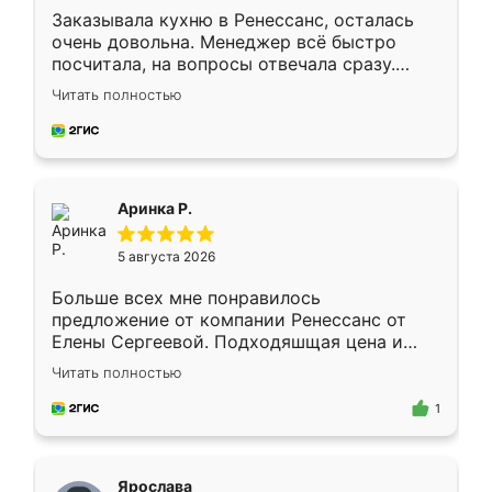
Заказывала кухню в Ренессанс, осталась
очень довольна. Менеджер всё быстро
посчитала, на вопросы отвечала сразу.
Замерщик приехал в субботу, подошёл к
Читать полностью
делу со всей ответственностью. Собрали
за день, ребята работали аккуратно, даже
пыли почти не было. Качество отличное,
ящики ходят плавно, ничего не скрипит.
Всё подошло как влитое.
Аринка Р.
5 августа 2026
Больше всех мне понравилось
предложение от компании Ренессанс от
Елены Сергеевой. Подходяшщая цена и
короткие сроки изготовления. Приехавший
Читать полностью
для замера сотрудник Владислав
предложил по моему эскизу самый
1
подходящий вариант шкафа. Немного его
видоизменил, получилось даже лучше, чем
я хотела.
Ярослава