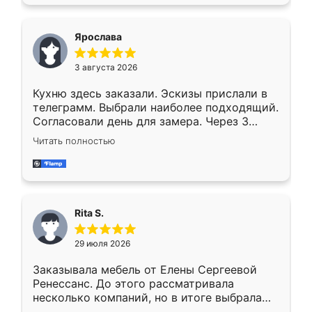
Ярослава
3 августа 2026
Кухню здесь заказали. Эскизы прислали в
телеграмм. Выбрали наиболее подходящий.
Согласовали день для замера. Через 3
недели кухня была уже готова. Остались
Читать полностью
довольны работой. Спасибо Ренессанс
мебель за качественную работу!
Rita S.
29 июля 2026
Заказывала мебель от Елены Сергеевой
Ренессанс. До этого рассматривала
несколько компаний, но в итоге выбрала
эту. Сначала обговорили условия, потом