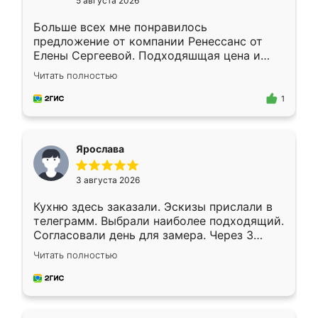
5 августа 2026
Больше всех мне понравилось
предложение от компании Ренессанс от
Елены Сергеевой. Подходяшщая цена и
короткие сроки изготовления. Приехавший
Читать полностью
для замера сотрудник Владислав
предложил по моему эскизу самый
1
подходящий вариант шкафа. Немного его
видоизменил, получилось даже лучше, чем
я хотела.
Ярослава
3 августа 2026
Кухню здесь заказали. Эскизы прислали в
телеграмм. Выбрали наиболее подходящий.
Согласовали день для замера. Через 3
недели кухня была уже готова. Остались
Читать полностью
довольны работой. Спасибо Ренессанс
мебель за качественную работу!