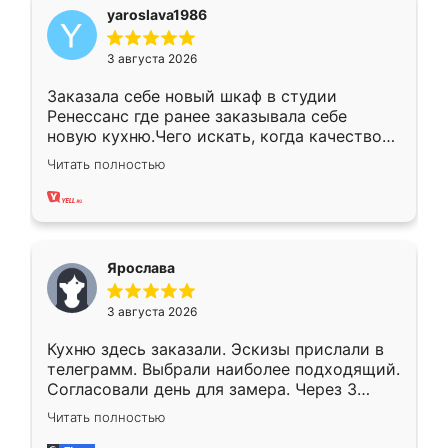
yaroslava1986
3 августа 2026
Заказала себе новый шкаф в студии
Ренессанс где ранее заказывала себе
новую кухню.Чего искать, когда качеством
вполне довольна. Служит кухня уже почти
Читать полностью
два года, нареканий нет.
Ярослава
3 августа 2026
Кухню здесь заказали. Эскизы прислали в
телеграмм. Выбрали наиболее подходящий.
Согласовали день для замера. Через 3
недели кухня была уже готова. Остались
Читать полностью
довольны работой. Спасибо Ренессанс