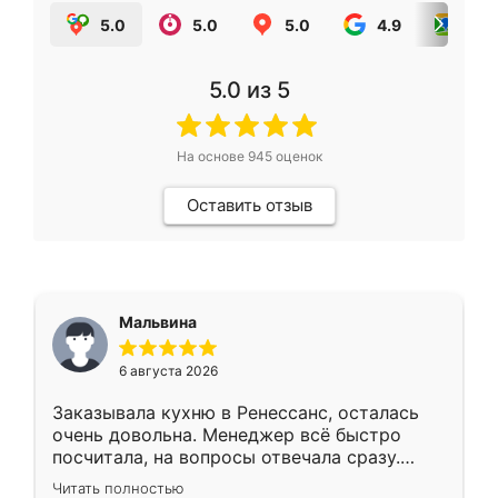
5.0
5.0
5.0
4.9
5.0
5.0
из 5
На основе
945
оценок
Оставить отзыв
Мальвина
6 августа 2026
Заказывала кухню в Ренессанс, осталась
очень довольна. Менеджер всё быстро
посчитала, на вопросы отвечала сразу.
Замерщик приехал в субботу, подошёл к
Читать полностью