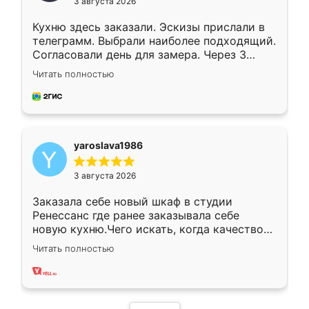
3 августа 2026
Кухню здесь заказали. Эскизы прислали в
телеграмм. Выбрали наиболее подходящий.
Согласовали день для замера. Через 3
недели кухня была уже готова. Остались
Читать полностью
довольны работой. Спасибо Ренессанс
мебель за качественную работу!
yaroslava1986
3 августа 2026
Заказала себе новый шкаф в студии
Ренессанс где ранее заказывала себе
новую кухню.Чего искать, когда качеством
вполне довольна. Служит кухня уже почти
Читать полностью
два года, нареканий нет.