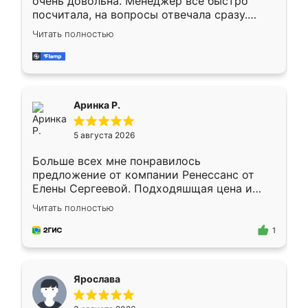
очень довольна. Менеджер всё быстро
посчитала, на вопросы отвечала сразу.
Замерщик приехал в субботу, подошёл к
Читать полностью
делу со всей ответственностью. Собрали
за день, ребята работали аккуратно, даже
пыли почти не было. Качество отличное,
ящики ходят плавно, ничего не скрипит.
Всё подошло как влитое.
Аринка Р.
5 августа 2026
Больше всех мне понравилось
предложение от компании Ренессанс от
Елены Сергеевой. Подходяшщая цена и
короткие сроки изготовления. Приехавший
Читать полностью
для замера сотрудник Владислав
предложил по моему эскизу самый
1
подходящий вариант шкафа. Немного его
видоизменил, получилось даже лучше, чем
я хотела.
Ярослава