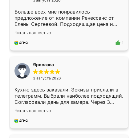
5 августа 2026
Больше всех мне понравилось
предложение от компании Ренессанс от
Елены Сергеевой. Подходяшщая цена и
короткие сроки изготовления. Приехавший
Читать полностью
для замера сотрудник Владислав
предложил по моему эскизу самый
1
подходящий вариант шкафа. Немного его
видоизменил, получилось даже лучше, чем
я хотела.
Ярослава
3 августа 2026
Кухню здесь заказали. Эскизы прислали в
телеграмм. Выбрали наиболее подходящий.
Согласовали день для замера. Через 3
недели кухня была уже готова. Остались
Читать полностью
довольны работой. Спасибо Ренессанс
мебель за качественную работу!