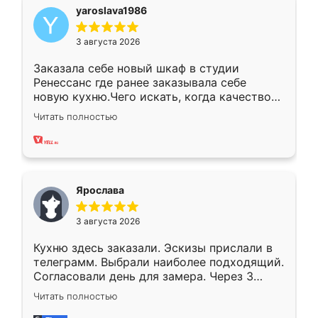
yaroslava1986
3 августа 2026
Заказала себе новый шкаф в студии
Ренессанс где ранее заказывала себе
новую кухню.Чего искать, когда качеством
вполне довольна. Служит кухня уже почти
Читать полностью
два года, нареканий нет.
Ярослава
3 августа 2026
Кухню здесь заказали. Эскизы прислали в
телеграмм. Выбрали наиболее подходящий.
Согласовали день для замера. Через 3
недели кухня была уже готова. Остались
Читать полностью
довольны работой. Спасибо Ренессанс