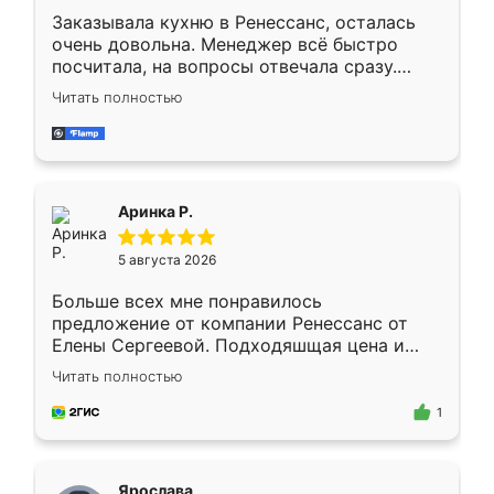
Заказывала кухню в Ренессанс, осталась
очень довольна. Менеджер всё быстро
посчитала, на вопросы отвечала сразу.
Замерщик приехал в субботу, подошёл к
Читать полностью
делу со всей ответственностью. Собрали
за день, ребята работали аккуратно, даже
пыли почти не было. Качество отличное,
ящики ходят плавно, ничего не скрипит.
Всё подошло как влитое.
Аринка Р.
5 августа 2026
Больше всех мне понравилось
предложение от компании Ренессанс от
Елены Сергеевой. Подходяшщая цена и
короткие сроки изготовления. Приехавший
Читать полностью
для замера сотрудник Владислав
предложил по моему эскизу самый
1
подходящий вариант шкафа. Немного его
видоизменил, получилось даже лучше, чем
я хотела.
Ярослава