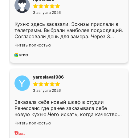
3 августа 2026
Кухню здесь заказали. Эскизы прислали в
телеграмм. Выбрали наиболее подходящий.
Согласовали день для замера. Через 3
недели кухня была уже готова. Остались
Читать полностью
довольны работой. Спасибо Ренессанс
мебель за качественную работу!
yaroslava1986
3 августа 2026
Заказала себе новый шкаф в студии
Ренессанс где ранее заказывала себе
новую кухню.Чего искать, когда качеством
вполне довольна. Служит кухня уже почти
Читать полностью
два года, нареканий нет.