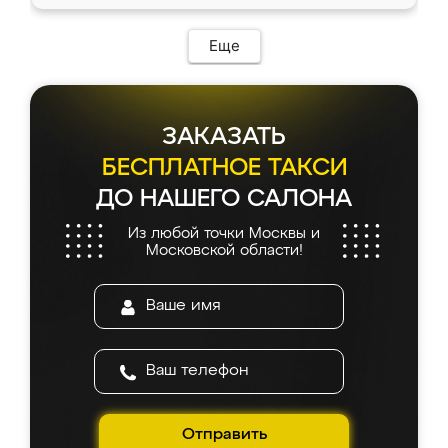
доставкой тоже никаких проблем не
возникло. Сборку выполнили аккуратно,
мебель сразу встала на свое место без
Еще
каких-либо доработок. Качеством осталась
довольна, все выглядит так, как и ожидала.
ЗАКАЗАТЬ
БЕСПЛАТНОЕ ТАКСИ
ДО НАШЕГО САЛОНА
Из любой точки Москвы и
Московской области!
Отправить