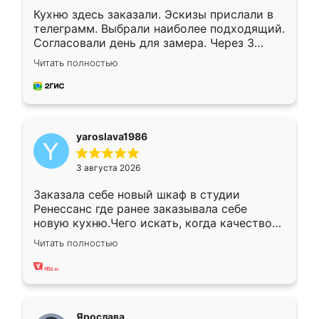
Кухню здесь заказали. Эскизы прислали в
телеграмм. Выбрали наиболее подходящий.
Согласовали день для замера. Через 3
недели кухня была уже готова. Остались
Читать полностью
довольны работой. Спасибо Ренессанс
мебель за качественную работу!
yaroslava1986
3 августа 2026
Заказала себе новый шкаф в студии
Ренессанс где ранее заказывала себе
новую кухню.Чего искать, когда качеством
вполне довольна. Служит кухня уже почти
Читать полностью
два года, нареканий нет.
Ярослава