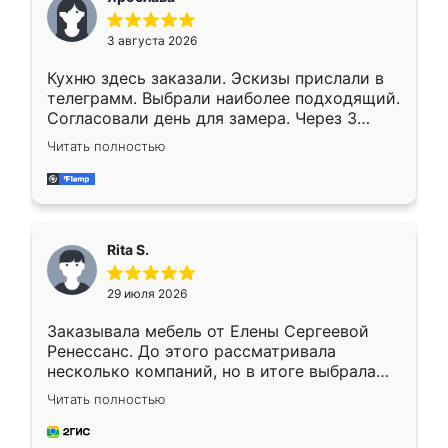
3 августа 2026
Кухню здесь заказали. Эскизы прислали в
телеграмм. Выбрали наиболее подходящий.
Согласовали день для замера. Через 3
недели кухня была уже готова. Остались
Читать полностью
довольны работой. Спасибо Ренессанс
мебель за качественную работу!
Rita S.
29 июля 2026
Заказывала мебель от Елены Сергеевой
Ренессанс. До этого рассматривала
несколько компаний, но в итоге выбрала
эту. Сначала обговорили условия, потом
Читать полностью
приехал замерщик, всё спокойно объяснил
и снял размеры. Изготовили в срок, с