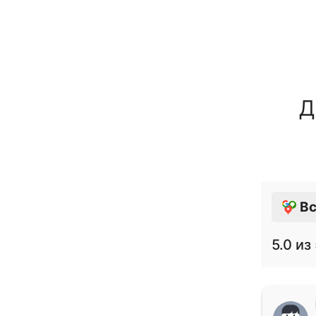
Д
Вс
5.0
из 