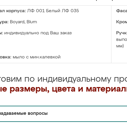
ал корпуса:
ЛФ 001 Белый ЛФ 035
Фаса
ура:
Boyard, Blum
Кром
ы:
индивидуально под Ваш заказ
Ручк
выпо
мм)
овка:
мыло с мин.калевкой
товим по индивидуальному про
е размеры, цвета и материа
задаваемые вопросы