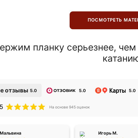
ПОСМОТРЕТЬ МАТ
ержим планку серьезнее, чем
катани
е отзывы
5.0
5.0
5.0
5
На основе
945
оценок
Мальвина
Игорь М.