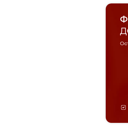
Ф
Д
Ост