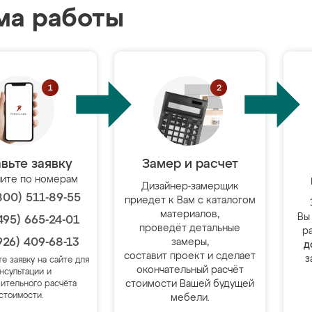
ма работы
вьте заявку
Замер и расчет
ите по номерам
Дизайнер-замерщик
800) 511-89-55
приедет к Вам с каталогом
материалов,
Вы
495) 665-24-01
проведёт детальные
р
926) 409-68-13
замеры,
д
составит проект и сделает
з
те заявку на сайте для
окончательный расчёт
нсультации и
стоимости Вашей будущей
ительного расчёта
стоимости.
мебели.