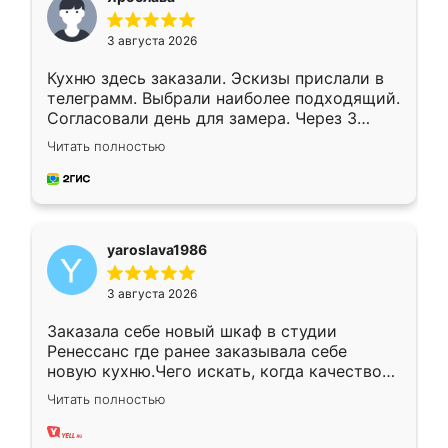
3 августа 2026
Кухню здесь заказали. Эскизы прислали в
телеграмм. Выбрали наиболее подходящий.
Согласовали день для замера. Через 3
недели кухня была уже готова. Остались
Читать полностью
довольны работой. Спасибо Ренессанс
мебель за качественную работу!
yaroslava1986
3 августа 2026
Заказала себе новый шкаф в студии
Ренессанс где ранее заказывала себе
новую кухню.Чего искать, когда качеством
вполне довольна. Служит кухня уже почти
Читать полностью
два года, нареканий нет.