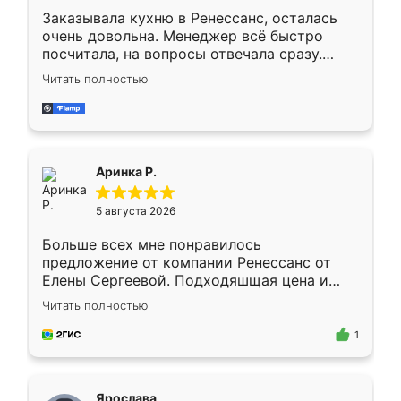
Заказывала кухню в Ренессанс, осталась
очень довольна. Менеджер всё быстро
посчитала, на вопросы отвечала сразу.
Замерщик приехал в субботу, подошёл к
Читать полностью
делу со всей ответственностью. Собрали
за день, ребята работали аккуратно, даже
пыли почти не было. Качество отличное,
ящики ходят плавно, ничего не скрипит.
Всё подошло как влитое.
Аринка Р.
5 августа 2026
Больше всех мне понравилось
предложение от компании Ренессанс от
Елены Сергеевой. Подходяшщая цена и
короткие сроки изготовления. Приехавший
Читать полностью
для замера сотрудник Владислав
предложил по моему эскизу самый
1
подходящий вариант шкафа. Немного его
видоизменил, получилось даже лучше, чем
я хотела.
Ярослава