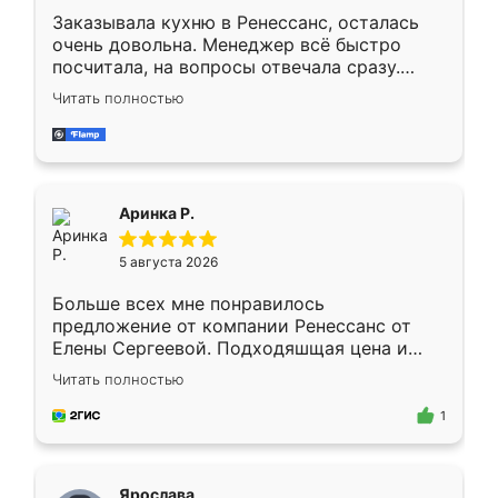
Заказывала кухню в Ренессанс, осталась
очень довольна. Менеджер всё быстро
посчитала, на вопросы отвечала сразу.
Замерщик приехал в субботу, подошёл к
Читать полностью
делу со всей ответственностью. Собрали
за день, ребята работали аккуратно, даже
пыли почти не было. Качество отличное,
ящики ходят плавно, ничего не скрипит.
Всё подошло как влитое.
Аринка Р.
5 августа 2026
Больше всех мне понравилось
предложение от компании Ренессанс от
Елены Сергеевой. Подходяшщая цена и
короткие сроки изготовления. Приехавший
Читать полностью
для замера сотрудник Владислав
предложил по моему эскизу самый
1
подходящий вариант шкафа. Немного его
видоизменил, получилось даже лучше, чем
я хотела.
Ярослава