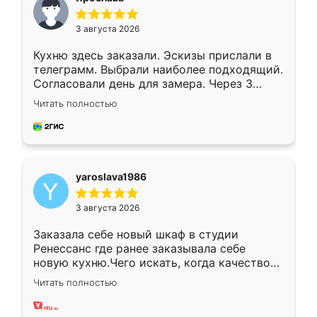
3 августа 2026
Кухню здесь заказали. Эскизы прислали в
телеграмм. Выбрали наиболее подходящий.
Согласовали день для замера. Через 3
недели кухня была уже готова. Остались
Читать полностью
довольны работой. Спасибо Ренессанс
мебель за качественную работу!
yaroslava1986
3 августа 2026
Заказала себе новый шкаф в студии
Ренессанс где ранее заказывала себе
новую кухню.Чего искать, когда качеством
вполне довольна. Служит кухня уже почти
Читать полностью
два года, нареканий нет.