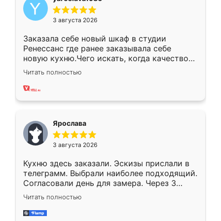
3 августа 2026
Заказала себе новый шкаф в студии
Ренессанс где ранее заказывала себе
новую кухню.Чего искать, когда качеством
вполне довольна. Служит кухня уже почти
Читать полностью
два года, нареканий нет.
Ярослава
3 августа 2026
Кухню здесь заказали. Эскизы прислали в
телеграмм. Выбрали наиболее подходящий.
Согласовали день для замера. Через 3
недели кухня была уже готова. Остались
Читать полностью
довольны работой. Спасибо Ренессанс
мебель за качественную работу!