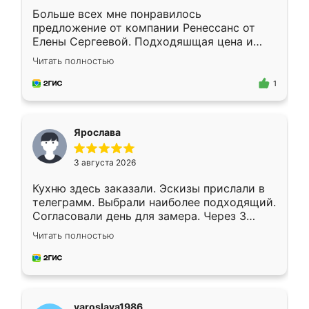
Больше всех мне понравилось
предложение от компании Ренессанс от
Елены Сергеевой. Подходяшщая цена и
короткие сроки изготовления. Приехавший
Читать полностью
для замера сотрудник Владислав
предложил по моему эскизу самый
1
подходящий вариант шкафа. Немного его
видоизменил, получилось даже лучше, чем
я хотела.
Ярослава
3 августа 2026
Кухню здесь заказали. Эскизы прислали в
телеграмм. Выбрали наиболее подходящий.
Согласовали день для замера. Через 3
недели кухня была уже готова. Остались
Читать полностью
довольны работой. Спасибо Ренессанс
мебель за качественную работу!
yaroslava1986