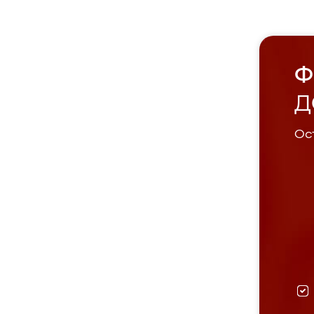
Ф
Д
Ост