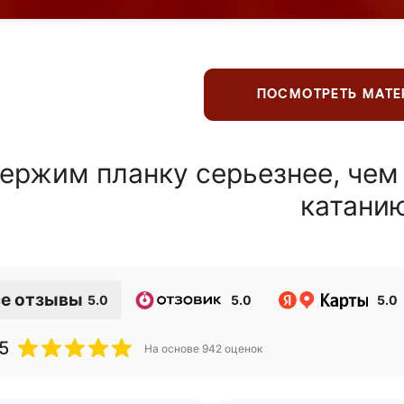
ПОСМОТРЕТЬ МАТ
ержим планку серьезнее, чем
катани
е отзывы
5.0
5.0
5.0
5
На основе
942
оценок