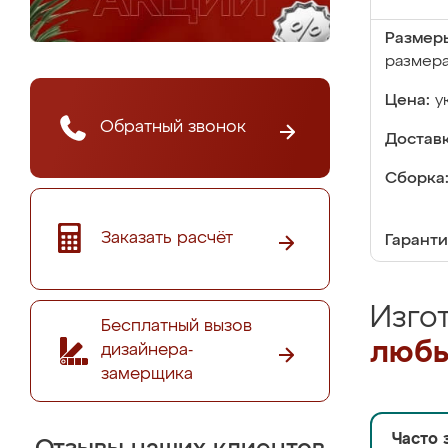
Размер
размер
Цена:
у
Обратный звонок
Доставк
Сборка
Заказать расчёт
Гаранти
Изго
Бесплатный вызов
любы
дизайнера-
замерщика
Часто 