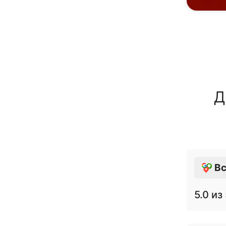
Д
Вс
5.0
из 