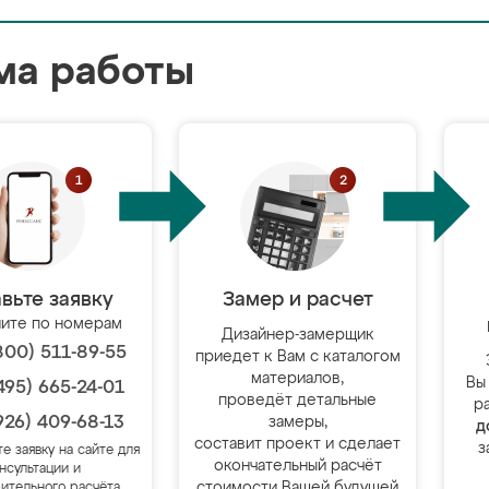
ма работы
вьте заявку
Замер и расчет
ите по номерам
Дизайнер-замерщик
800) 511-89-55
приедет к Вам с каталогом
материалов,
Вы
495) 665-24-01
проведёт детальные
р
926) 409-68-13
замеры,
д
составит проект и сделает
з
те заявку на сайте для
окончательный расчёт
нсультации и
стоимости Вашей будущей
ительного расчёта