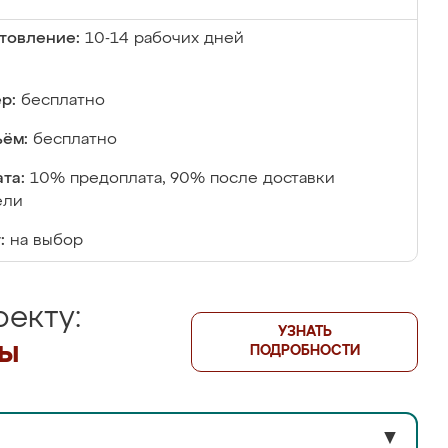
товление:
10-14 рабочих дней
р:
бесплатно
ём:
бесплатно
та:
10% предоплата, 90% после доставки
ели
:
на выбор
екту:
УЗНАТЬ
лы
ПОДРОБНОСТИ
▼