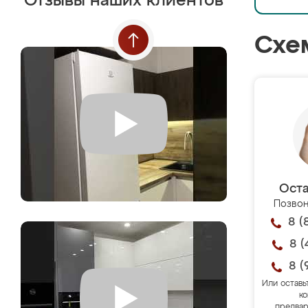
Отзывы наших клиентов
Схе
Оста
Позвон
8 (
8 (
8 (
Или оставь
ко
предвар