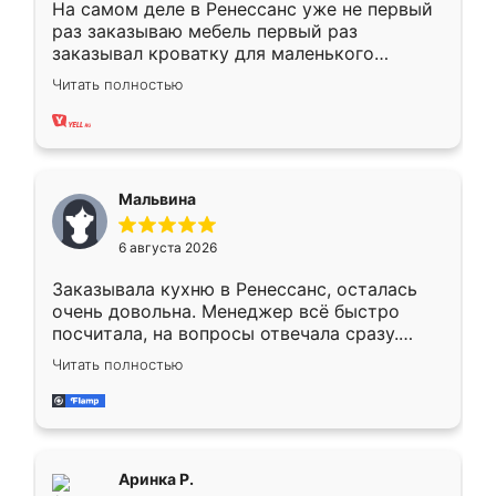
На самом деле в Ренессанс уже не первый
раз заказываю мебель первый раз
заказывал кроватку для маленького
ребёнка при его рождении ,во второй раз
Читать полностью
заказал шкаф-купе. По качеству очень
хорошее сборка достаточно быстрая,
также адекватные цены. До этого
сравнивал с разными конкурентами в этом
сегменте ,выбор у конкурентов куда
Мальвина
меньше, здесь же он более разнообразный.
Мне нравится ,если что-то потребуется из
6 августа 2026
мебели буду заказывать только здесь.
Заказывала кухню в Ренессанс, осталась
очень довольна. Менеджер всё быстро
посчитала, на вопросы отвечала сразу.
Замерщик приехал в субботу, подошёл к
Читать полностью
делу со всей ответственностью. Собрали
за день, ребята работали аккуратно, даже
пыли почти не было. Качество отличное,
ящики ходят плавно, ничего не скрипит.
Всё подошло как влитое.
Аринка Р.