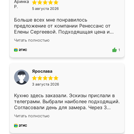
5 августа 2026
Больше всех мне понравилось
предложение от компании Ренессанс от
Елены Сергеевой. Подходяшщая цена и
короткие сроки изготовления. Приехавший
Читать полностью
для замера сотрудник Владислав
предложил по моему эскизу самый
1
подходящий вариант шкафа. Немного его
видоизменил, получилось даже лучше, чем
я хотела.
Ярослава
3 августа 2026
Кухню здесь заказали. Эскизы прислали в
телеграмм. Выбрали наиболее подходящий.
Согласовали день для замера. Через 3
недели кухня была уже готова. Остались
Читать полностью
довольны работой. Спасибо Ренессанс
мебель за качественную работу!