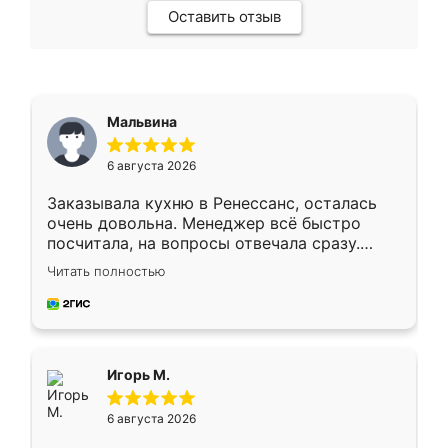
Оставить отзыв
Мальвина
6 августа 2026
Заказывала кухню в Ренессанс, осталась
очень довольна. Менеджер всё быстро
посчитала, на вопросы отвечала сразу.
Замерщик приехал в субботу, подошёл к
Читать полностью
делу со всей ответственностью. Собрали
за день, ребята работали аккуратно, даже
пыли почти не было. Качество отличное,
ящики ходят плавно, ничего не скрипит.
Всё подошло как влитое.
Игорь М.
6 августа 2026