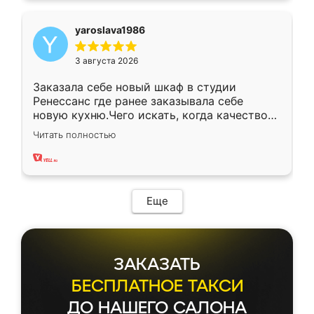
yaroslava1986
3 августа 2026
Заказала себе новый шкаф в студии
Ренессанс где ранее заказывала себе
новую кухню.Чего искать, когда качеством
вполне довольна. Служит кухня уже почти
Читать полностью
два года, нареканий нет.
Еще
ЗАКАЗАТЬ
БЕСПЛАТНОЕ ТАКСИ
ДО НАШЕГО САЛОНА