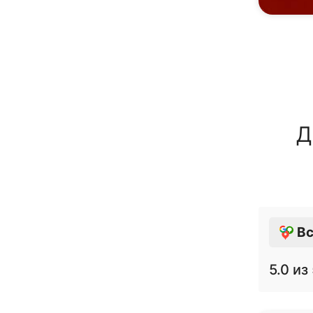
Д
Вс
5.0
из 