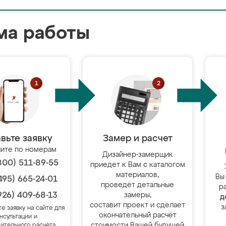
ма работы
вьте заявку
Замер и расчет
ите по номерам
Дизайнер-замерщик
800) 511-89-55
приедет к Вам с каталогом
материалов,
Вы
495) 665-24-01
проведёт детальные
р
926) 409-68-13
замеры,
д
составит проект и сделает
з
те заявку на сайте для
окончательный расчёт
нсультации и
стоимости Вашей будущей
ительного расчёта