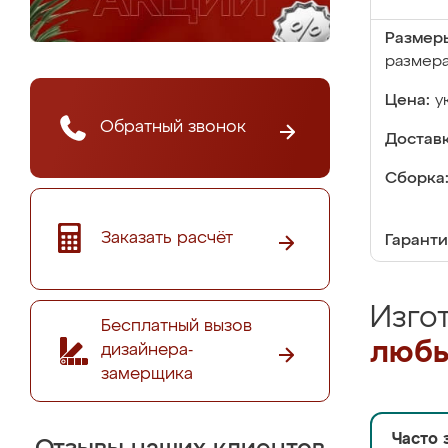
Размер
размер
Цена:
у
Обратный звонок
Доставк
Сборка
Заказать расчёт
Гаранти
Изго
Бесплатный вызов
любы
дизайнера-
замерщика
Часто 