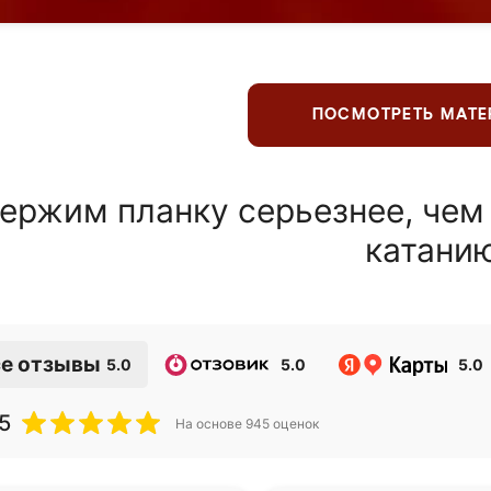
ПОСМОТРЕТЬ МАТ
ержим планку серьезнее, чем
катани
е отзывы
5.0
5.0
5.0
5
На основе
945
оценок