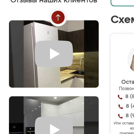
Отзывы наших клиентов
Схе
Оста
Позвон
8 (
8 (
8 (
Или оставь
ко
предвар