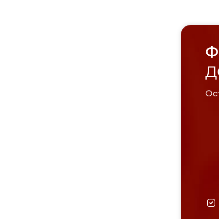
Ф
Д
Ост