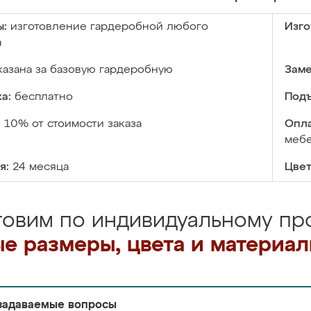
ы:
изготовление гардеробной любого
Изго
а
казана за базовую гардеробную
Заме
а:
бесплатно
Подъ
:
10% от стоимости заказа
Опла
меб
я:
24 месяца
Цвет
товим по индивидуальному про
е размеры, цвета и материа
задаваемые вопросы