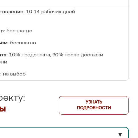
товление:
10-14 рабочих дней
р:
бесплатно
ём:
бесплатно
та:
10% предоплата, 90% после доставки
ели
:
на выбор
екту:
УЗНАТЬ
лы
ПОДРОБНОСТИ
▼