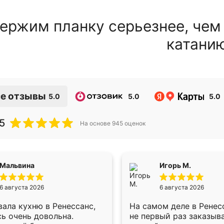
ержим планку серьезнее, чем
катани
е отзывы
5.0
5.0
5.0
5
На основе
945
оценок
Мальвина
Игорь М.
6 августа 2026
6 августа 2026
ала кухню в Ренессанс,
На самом деле в Ренес
ь очень довольна.
не первый раз заказыв