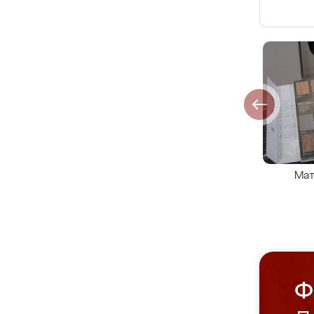
Мат
Ф