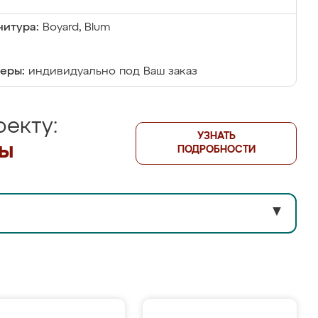
итура:
Boyard, Blum
еры:
индивидуально под Ваш заказ
екту:
УЗНАТЬ
лы
ПОДРОБНОСТИ
▼