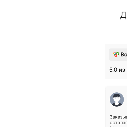
Д
Вс
5.0
из 
Заказыв
осталас