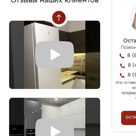
Отзывы наших клиентов
Оста
Позвон
8 (
8 (
8 (
Или оставь
ко
предвар
ОСТ