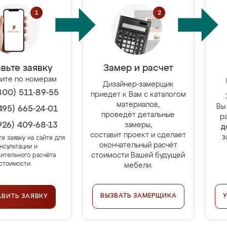
вьте заявку
Замер и расчет
ите по номерам
Дизайнер-замерщик
800) 511-89-55
приедет к Вам с каталогом
материалов,
Вы
495) 665-24-01
проведёт детальные
р
926) 409-68-13
замеры,
д
составит проект и сделает
з
те заявку на сайте для
окончательный расчёт
нсультации и
стоимости Вашей будущей
ительного расчёта
стоимости.
мебели.
ВЫЗВАТЬ ЗАМЕРЩИКА
АВИТЬ ЗАЯВКУ