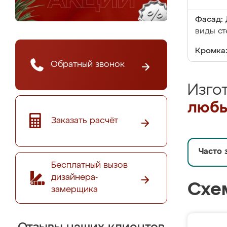
Фасад:
виды ст
Кромка
Обратный звонок
Изго
любы
Заказать расчёт
Часто 
Бесплатный вызов
дизайнера-
Схе
замерщика