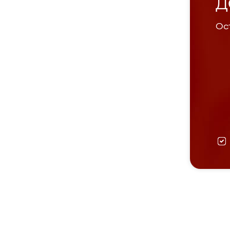
Д
Ост