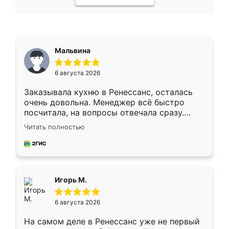
Мальвина
6 августа 2026
Заказывала кухню в Ренессанс, осталась
очень довольна. Менеджер всё быстро
посчитала, на вопросы отвечала сразу.
Замерщик приехал в субботу, подошёл к
Читать полностью
делу со всей ответственностью. Собрали
за день, ребята работали аккуратно, даже
пыли почти не было. Качество отличное,
ящики ходят плавно, ничего не скрипит.
Всё подошло как влитое.
Игорь М.
6 августа 2026
На самом деле в Ренессанс уже не первый