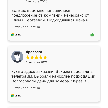
5 августа 2026
Больше всех мне понравилось
предложение от компании Ренессанс от
Елены Сергеевой. Подходяшщая цена и
короткие сроки изготовления. Приехавший
Читать полностью
для замера сотрудник Владислав
предложил по моему эскизу самый
1
подходящий вариант шкафа. Немного его
видоизменил, получилось даже лучше, чем
я хотела.
Ярослава
3 августа 2026
Кухню здесь заказали. Эскизы прислали в
телеграмм. Выбрали наиболее подходящий.
Согласовали день для замера. Через 3
недели кухня была уже готова. Остались
Читать полностью
довольны работой. Спасибо Ренессанс
мебель за качественную работу!