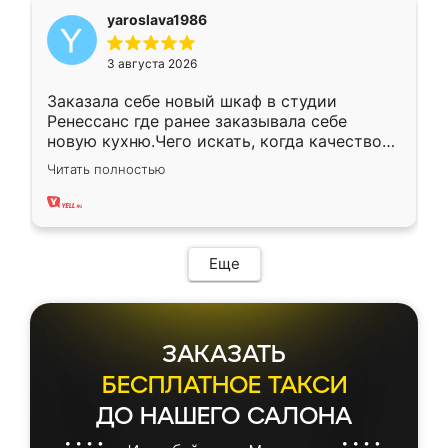
yaroslava1986
3 августа 2026
Заказала себе новый шкаф в студии
Ренессанс где ранее заказывала себе
новую кухню.Чего искать, когда качеством
вполне довольна. Служит кухня уже почти
Читать полностью
два года, нареканий нет.
Еще
ЗАКАЗАТЬ
БЕСПЛАТНОЕ ТАКСИ
ДО НАШЕГО САЛОНА