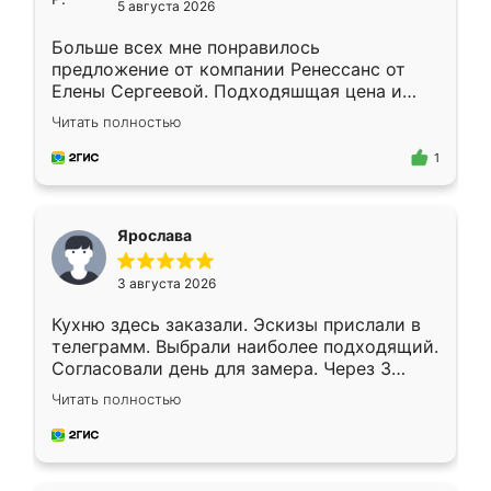
5 августа 2026
Больше всех мне понравилось
предложение от компании Ренессанс от
Елены Сергеевой. Подходяшщая цена и
короткие сроки изготовления. Приехавший
Читать полностью
для замера сотрудник Владислав
предложил по моему эскизу самый
1
подходящий вариант шкафа. Немного его
видоизменил, получилось даже лучше, чем
я хотела.
Ярослава
3 августа 2026
Кухню здесь заказали. Эскизы прислали в
телеграмм. Выбрали наиболее подходящий.
Согласовали день для замера. Через 3
недели кухня была уже готова. Остались
Читать полностью
довольны работой. Спасибо Ренессанс
мебель за качественную работу!