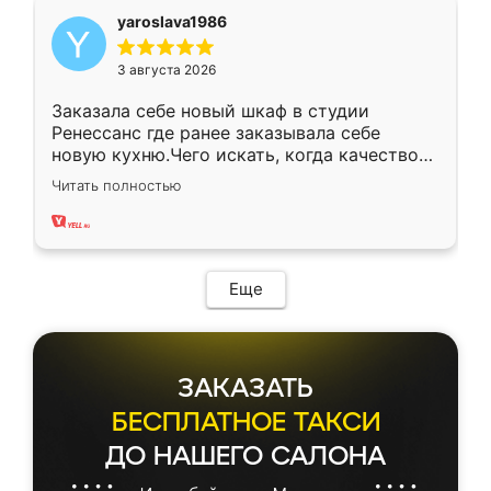
yaroslava1986
3 августа 2026
Заказала себе новый шкаф в студии
Ренессанс где ранее заказывала себе
новую кухню.Чего искать, когда качеством
вполне довольна. Служит кухня уже почти
Читать полностью
два года, нареканий нет.
Еще
ЗАКАЗАТЬ
БЕСПЛАТНОЕ ТАКСИ
ДО НАШЕГО САЛОНА