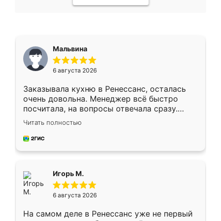
Мальвина
6 августа 2026
Заказывала кухню в Ренессанс, осталась
очень довольна. Менеджер всё быстро
посчитала, на вопросы отвечала сразу.
Замерщик приехал в субботу, подошёл к
Читать полностью
делу со всей ответственностью. Собрали
за день, ребята работали аккуратно, даже
пыли почти не было. Качество отличное,
ящики ходят плавно, ничего не скрипит.
Всё подошло как влитое.
Игорь М.
6 августа 2026
На самом деле в Ренессанс уже не первый