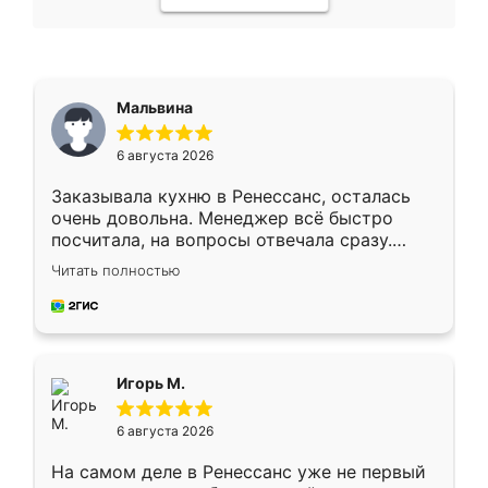
Мальвина
6 августа 2026
Заказывала кухню в Ренессанс, осталась
очень довольна. Менеджер всё быстро
посчитала, на вопросы отвечала сразу.
Замерщик приехал в субботу, подошёл к
Читать полностью
делу со всей ответственностью. Собрали
за день, ребята работали аккуратно, даже
пыли почти не было. Качество отличное,
ящики ходят плавно, ничего не скрипит.
Всё подошло как влитое.
Игорь М.
6 августа 2026
На самом деле в Ренессанс уже не первый