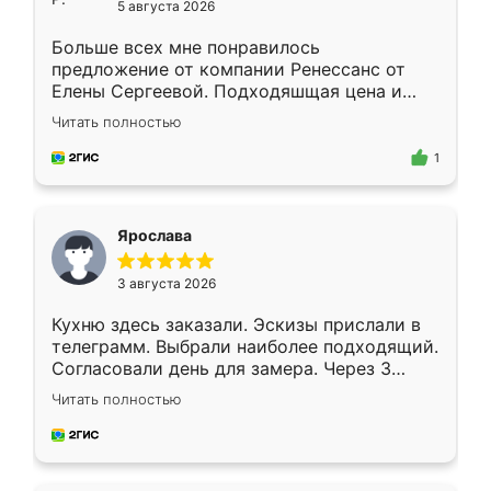
5 августа 2026
Больше всех мне понравилось
предложение от компании Ренессанс от
Елены Сергеевой. Подходяшщая цена и
короткие сроки изготовления. Приехавший
Читать полностью
для замера сотрудник Владислав
предложил по моему эскизу самый
1
подходящий вариант шкафа. Немного его
видоизменил, получилось даже лучше, чем
я хотела.
Ярослава
3 августа 2026
Кухню здесь заказали. Эскизы прислали в
телеграмм. Выбрали наиболее подходящий.
Согласовали день для замера. Через 3
недели кухня была уже готова. Остались
Читать полностью
довольны работой. Спасибо Ренессанс
мебель за качественную работу!