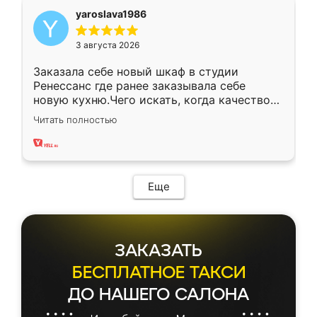
yaroslava1986
3 августа 2026
Заказала себе новый шкаф в студии
Ренессанс где ранее заказывала себе
новую кухню.Чего искать, когда качеством
вполне довольна. Служит кухня уже почти
Читать полностью
два года, нареканий нет.
Еще
ЗАКАЗАТЬ
БЕСПЛАТНОЕ ТАКСИ
ДО НАШЕГО САЛОНА