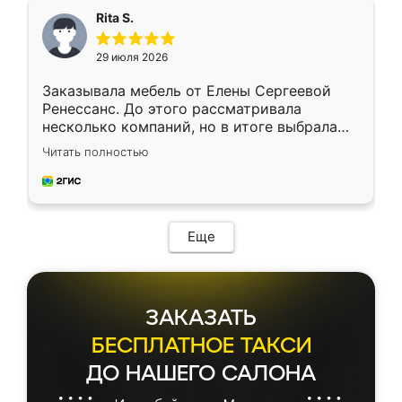
Rita S.
29 июля 2026
Заказывала мебель от Елены Сергеевой
Ренессанс. До этого рассматривала
несколько компаний, но в итоге выбрала
эту. Сначала обговорили условия, потом
Читать полностью
приехал замерщик, всё спокойно объяснил
и снял размеры. Изготовили в срок, с
доставкой тоже никаких проблем не
возникло. Сборку выполнили аккуратно,
мебель сразу встала на свое место без
Еще
каких-либо доработок. Качеством осталась
довольна, все выглядит так, как и ожидала.
ЗАКАЗАТЬ
БЕСПЛАТНОЕ ТАКСИ
ДО НАШЕГО САЛОНА