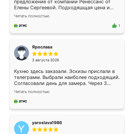
предложение от компании Ренессанс от
Елены Сергеевой. Подходяшщая цена и
короткие сроки изготовления. Приехавший
Читать полностью
для замера сотрудник Владислав
предложил по моему эскизу самый
1
подходящий вариант шкафа. Немного его
видоизменил, получилось даже лучше, чем
я хотела.
Ярослава
3 августа 2026
Кухню здесь заказали. Эскизы прислали в
телеграмм. Выбрали наиболее подходящий.
Согласовали день для замера. Через 3
недели кухня была уже готова. Остались
Читать полностью
довольны работой. Спасибо Ренессанс
мебель за качественную работу!
yaroslava1986