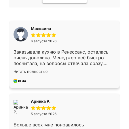
Мальвина
6 августа 2026
Заказывала кухню в Ренессанс, осталась
очень довольна. Менеджер всё быстро
посчитала, на вопросы отвечала сразу.
Замерщик приехал в субботу, подошёл к
Читать полностью
делу со всей ответственностью. Собрали
за день, ребята работали аккуратно, даже
пыли почти не было. Качество отличное,
ящики ходят плавно, ничего не скрипит.
Всё подошло как влитое.
Аринка Р.
5 августа 2026
Больше всех мне понравилось