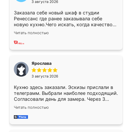
3 августа 2026
Заказала себе новый шкаф в студии
Ренессанс где ранее заказывала себе
новую кухню.Чего искать, когда качеством
вполне довольна. Служит кухня уже почти
Читать полностью
два года, нареканий нет.
Ярослава
3 августа 2026
Кухню здесь заказали. Эскизы прислали в
телеграмм. Выбрали наиболее подходящий.
Согласовали день для замера. Через 3
недели кухня была уже готова. Остались
Читать полностью
довольны работой. Спасибо Ренессанс
мебель за качественную работу!