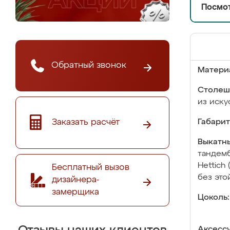
Посмот
Обратный звонок
Матери
Столеш
из иску
Заказать расчёт
Габарит
Выкатны
тандемб
Hettich
Бесплатный вызов
без это
дизайнера-
замерщика
Цоколь:
Аксесс