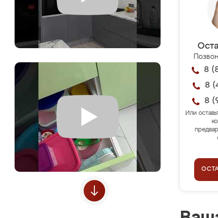
Оста
Позвон
8 (
8 (
8 (
Или оставь
ко
предвар
ОСТ