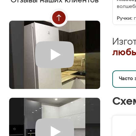
Отзывы наших клиентов
волшебн
Ручки:
Изго
любы
Часто 
Схе