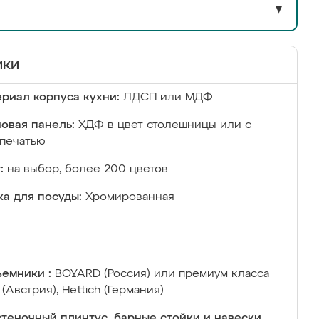
▼
ики
риал корпуса кухни:
ЛДСП или МДФ
овая панель:
ХДФ в цвет столешницы или с
печатью
:
на выбор, более 200 цветов
а для посуды:
Хромированная
емники :
BOYARD (Россия) или премиум класса
 (Австрия), Hettich (Германия)
теночный плинтус, барные стойки и навески,