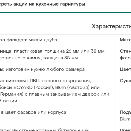
реть акции на кухонные гарнитуры
Характерист
ал фасадов:
массив дуба
Мате
ница:
пластиковая, толщина 26 мм или 38 мм;
Стен
сственного камня, толщина 38 мм
фото
ы:
изготовим кухню любого размера
Цвет
е системы :
ПВШ полного открывания,
Сушк
оксы BOYARD (Россия), Blum (Австрия) или
 (Германия) с плавным закрыванием дверок или
й опции
в цвет фасадов или корпуса
Подъ
Blum
уары:
Выкатные корзины, бутылочницы,
Прис