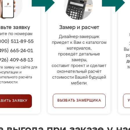
вьте заявку
Замер и расчет
ите по номерам
Дизайнер-замерщик
800) 511-89-55
приедет к Вам с каталогом
материалов,
Вы
495) 665-24-01
проведёт детальные
р
926) 409-68-13
замеры,
д
составит проект и сделает
з
те заявку на сайте для
окончательный расчёт
нсультации и
стоимости Вашей будущей
ительного расчёта
стоимости.
мебели.
ВЫЗВАТЬ ЗАМЕРЩИКА
АВИТЬ ЗАЯВКУ