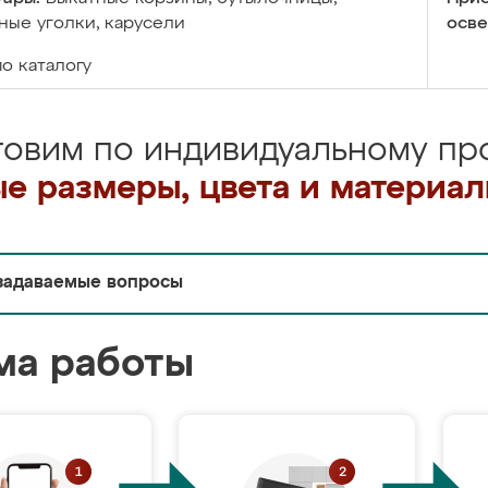
ые уголки, карусели
осве
по каталогу
товим по индивидуальному про
е размеры, цвета и материа
задаваемые вопросы
ма работы