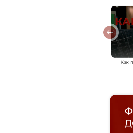
Как 
Ф
Д